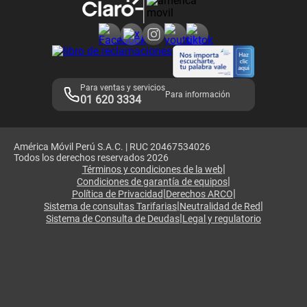
Consulta de reclamos
Consulta de IMEI
Adquirientes iPhone 6, 6S y SE
Hablando Claro
Mensaje de Seguridad
Samsung S25 Ultra
Consideraciones
Términos y Condiciones de Tienda Claro
Libro de Reclamaciones
Legales de marketplace
Para ventas y servicios
Para información
01 620 3334
América Móvil Perú S.A.C. | RUC 20467534026
Todos los derechos reservados 2026
|
Términos y condiciones de la web
|
Condiciones de garantía de equipos
|
|
Política de Privacidad
Derechos ARCO
|
|
Sistema de consultas Tarifarias
Neutralidad de Red
|
Sistema de Consulta de Deudas
Legal y regulatorio