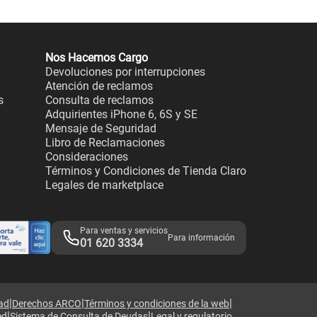
Nos Hacemos Cargo
Devoluciones por interrupciones
Atención de reclamos
s
Consulta de reclamos
Adquirientes iPhone 6, 6S y SE
Mensaje de Seguridad
Libro de Reclamaciones
Consideraciones
Términos y Condiciones de Tienda Claro
Legales de marketplace
Para ventas y servicios
Para información
01 620 3334
|
|
|
dad
Derechos ARCO
Términos y condiciones de la web
|
|
ed
Sistema de Consulta de Deudas
Legal y regulatorio