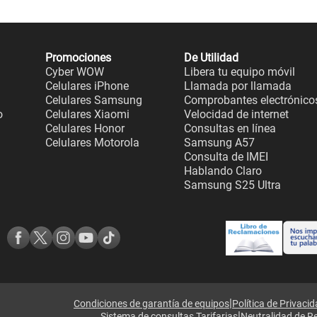
Promociones
De Utilidad
Cyber WOW
Libera tu equipo móvil
Celulares iPhone
Llamada por llamada
Celulares Samsung
Comprobantes electrónico
o
Celulares Xiaomi
Velocidad de internet
Celulares Honor
Consultas en línea
Celulares Motorola
Samsung A57
Consulta de IMEI
Hablando Claro
Samsung S25 Ultra
|
Condiciones de garantía de equipos
Política de Privaci
|
Sistema de consultas Tarifarias
Neutralidad de R