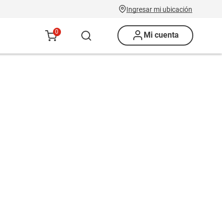
Ingresar mi ubicación
0
Mi cuenta