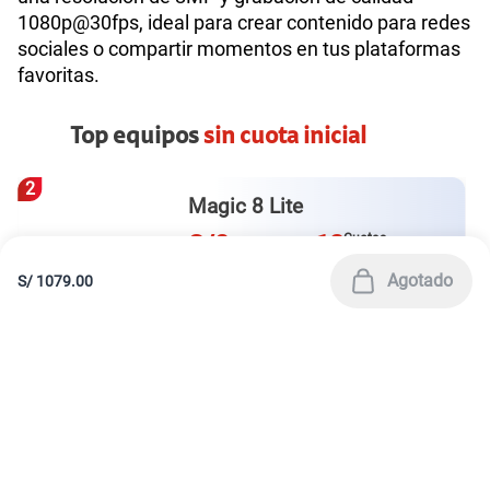
América Móvil Perú S.A.C. | RUC 20467534026
Todos los derechos reservados 2026
|
Términos y condiciones de la web
|
Condiciones de garantía de equipos
|
|
Política de Privacidad
Derechos ARCO
|
|
Sistema de consultas Tarifarias
Neutralidad de Red
|
Sistema de Consulta de Deudas
Legal y regulatorio