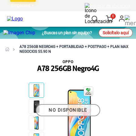
Empresas
Ingresar mi ubicación
0