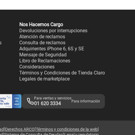
Nos Hacemos Cargo
Devoluciones por interrupciones
Atención de reclamos
s
Consulta de reclamos
Adquirientes iPhone 6, 6S y SE
Mensaje de Seguridad
Libro de Reclamaciones
Consideraciones
Términos y Condiciones de Tienda Claro
Legales de marketplace
Para ventas y servicios
Para información
01 620 3334
|
|
|
dad
Derechos ARCO
Términos y condiciones de la web
|
|
ed
Sistema de Consulta de Deudas
Legal y regulatorio