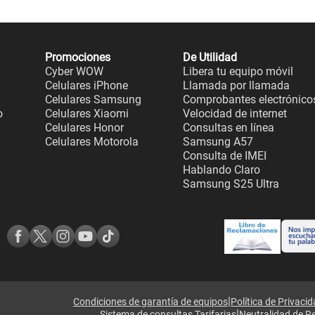
Promociones
De Utilidad
Cyber WOW
Libera tu equipo móvil
Celulares iPhone
Llamada por llamada
Celulares Samsung
Comprobantes electrónico
o
Celulares Xiaomi
Velocidad de internet
Celulares Honor
Consultas en línea
Celulares Motorola
Samsung A57
Consulta de IMEI
Hablando Claro
Samsung S25 Ultra
|
Condiciones de garantía de equipos
Política de Privaci
|
Sistema de consultas Tarifarias
Neutralidad de R