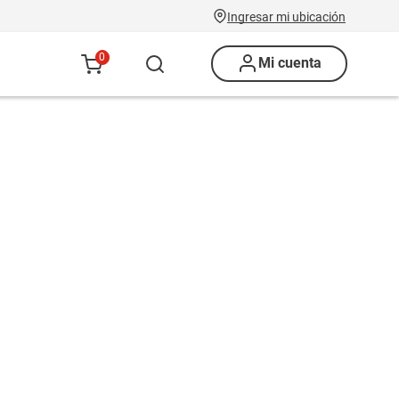
Ingresar mi ubicación
0
Mi cuenta