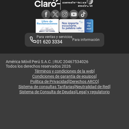
Consulta de reclamos
Consulta de IMEI
Adquirientes iPhone 6, 6S y SE
Hablando Claro
Mensaje de Seguridad
Samsung S25 Ultra
Consideraciones
Términos y Condiciones de Tienda Claro
Libro de Reclamaciones
Legales de marketplace
Para ventas y servicios
Para información
01 620 3334
América Móvil Perú S.A.C. | RUC 20467534026
Todos los derechos reservados 2026
|
Términos y condiciones de la web
|
Condiciones de garantía de equipos
|
|
Política de Privacidad
Derechos ARCO
|
|
Sistema de consultas Tarifarias
Neutralidad de Red
|
Sistema de Consulta de Deudas
Legal y regulatorio