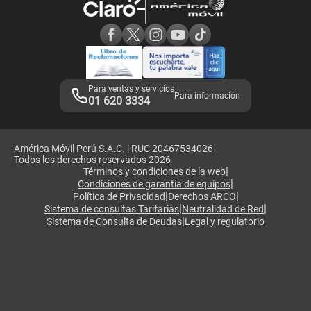
Consulta de reclamos
Consulta de IMEI
Adquirientes iPhone 6, 6S y SE
Hablando Claro
Mensaje de Seguridad
Samsung S25 Ultra
Consideraciones
Términos y Condiciones de Tienda Claro
Libro de Reclamaciones
Legales de marketplace
Para ventas y servicios
Para información
01 620 3334
América Móvil Perú S.A.C. | RUC 20467534026
Todos los derechos reservados 2026
|
Términos y condiciones de la web
|
Condiciones de garantía de equipos
|
|
Política de Privacidad
Derechos ARCO
|
|
Sistema de consultas Tarifarias
Neutralidad de Red
|
Sistema de Consulta de Deudas
Legal y regulatorio