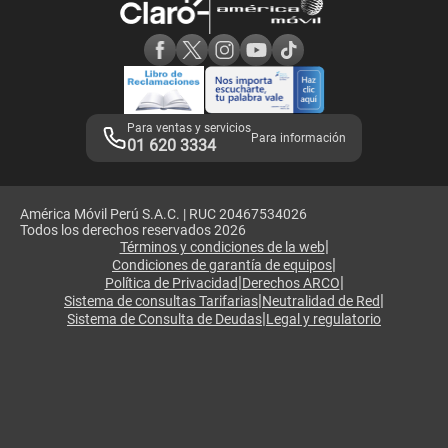
Consulta de reclamos
Consulta de IMEI
Adquirientes iPhone 6, 6S y SE
Hablando Claro
Mensaje de Seguridad
Samsung S25 Ultra
Consideraciones
Términos y Condiciones de Tienda Claro
Libro de Reclamaciones
Legales de marketplace
Para ventas y servicios
Para información
01 620 3334
América Móvil Perú S.A.C. | RUC 20467534026
Todos los derechos reservados 2026
|
Términos y condiciones de la web
|
Condiciones de garantía de equipos
|
|
Política de Privacidad
Derechos ARCO
|
|
Sistema de consultas Tarifarias
Neutralidad de Red
|
Sistema de Consulta de Deudas
Legal y regulatorio