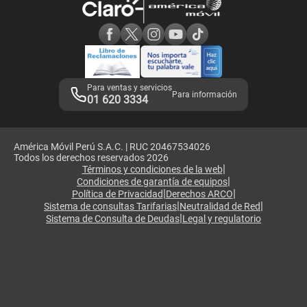
Consulta de reclamos
Consulta de IMEI
Adquirientes iPhone 6, 6S y SE
Hablando Claro
Mensaje de Seguridad
Samsung S25 Ultra
Consideraciones
Términos y Condiciones de Tienda Claro
Libro de Reclamaciones
Legales de marketplace
Para ventas y servicios
Para información
01 620 3334
América Móvil Perú S.A.C. | RUC 20467534026
Todos los derechos reservados 2026
|
Términos y condiciones de la web
|
Condiciones de garantía de equipos
|
|
Política de Privacidad
Derechos ARCO
|
|
Sistema de consultas Tarifarias
Neutralidad de Red
|
Sistema de Consulta de Deudas
Legal y regulatorio