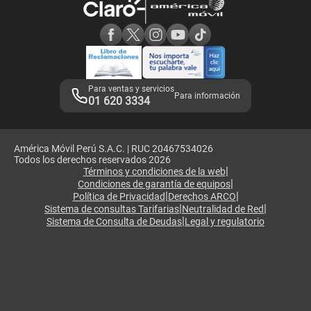
Consulta de reclamos
Consulta de IMEI
Adquirientes iPhone 6, 6S y SE
Hablando Claro
Mensaje de Seguridad
Samsung S25 Ultra
Consideraciones
Términos y Condiciones de Tienda Claro
Libro de Reclamaciones
Legales de marketplace
Para ventas y servicios
Para información
01 620 3334
América Móvil Perú S.A.C. | RUC 20467534026
Todos los derechos reservados 2026
|
Términos y condiciones de la web
|
Condiciones de garantía de equipos
|
|
Política de Privacidad
Derechos ARCO
|
|
Sistema de consultas Tarifarias
Neutralidad de Red
|
Sistema de Consulta de Deudas
Legal y regulatorio