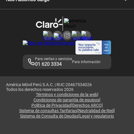
Comprobantes electrónicos
Velocidad de internet
Devoluciones por interrupciones
Consultas en línea
Atención de reclamos
Samsung A57
Consulta de reclamos
Consulta de IMEI
Adquirientes iPhone 6, 6S y SE
Hablando Claro
Mensaje de Seguridad
Samsung S25 Ultra
Consideraciones
Términos y Condiciones de Tienda Claro
Libro de Reclamaciones
Legales de marketplace
Para ventas y servicios
Para información
01 620 3334
América Móvil Perú S.A.C. | RUC 20467534026
Todos los derechos reservados 2026
|
Términos y condiciones de la web
|
Condiciones de garantía de equipos
|
|
Política de Privacidad
Derechos ARCO
|
|
Sistema de consultas Tarifarias
Neutralidad de Red
|
Sistema de Consulta de Deudas
Legal y regulatorio