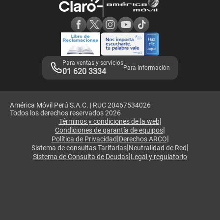
Consulta de reclamos
Consulta de IMEI
Adquirientes iPhone 6, 6S y SE
Hablando Claro
Mensaje de Seguridad
Samsung S25 Ultra
Consideraciones
Términos y Condiciones de Tienda Claro
Libro de Reclamaciones
Legales de marketplace
Para ventas y servicios
Para información
01 620 3334
América Móvil Perú S.A.C. | RUC 20467534026
Todos los derechos reservados 2026
|
Términos y condiciones de la web
|
Condiciones de garantía de equipos
|
|
Política de Privacidad
Derechos ARCO
|
|
Sistema de consultas Tarifarias
Neutralidad de Red
|
Sistema de Consulta de Deudas
Legal y regulatorio