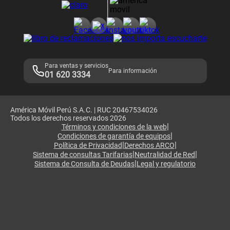
Consulta de reclamos
Consulta de IMEI
Adquirientes iPhone 6, 6S y SE
Hablando Claro
Mensaje de Seguridad
Samsung S25 Ultra
Consideraciones
Términos y Condiciones de Tienda Claro
Libro de Reclamaciones
Legales de marketplace
Para ventas y servicios
Para información
01 620 3334
América Móvil Perú S.A.C. | RUC 20467534026
Todos los derechos reservados 2026
|
Términos y condiciones de la web
|
Condiciones de garantía de equipos
|
|
Política de Privacidad
Derechos ARCO
|
|
Sistema de consultas Tarifarias
Neutralidad de Red
|
Sistema de Consulta de Deudas
Legal y regulatorio