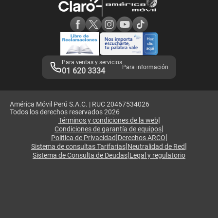
Consulta de reclamos
Consulta de IMEI
Adquirientes iPhone 6, 6S y SE
Hablando Claro
Mensaje de Seguridad
Samsung S25 Ultra
Consideraciones
Términos y Condiciones de Tienda Claro
Libro de Reclamaciones
Legales de marketplace
Para ventas y servicios
Para información
01 620 3334
América Móvil Perú S.A.C. | RUC 20467534026
Todos los derechos reservados 2026
|
Términos y condiciones de la web
|
Condiciones de garantía de equipos
|
|
Política de Privacidad
Derechos ARCO
|
|
Sistema de consultas Tarifarias
Neutralidad de Red
|
Sistema de Consulta de Deudas
Legal y regulatorio