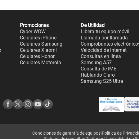
Promociones
De Utilidad
Cyber WOW
Libera tu equipo móvil
Celulares iPhone
Llamada por llamada
Celulares Samsung
Comprobantes electrónico
o
Celulares Xiaomi
Velocidad de internet
Celulares Honor
Consultas en línea
Celulares Motorola
Samsung A57
Consulta de IMEI
Hablando Claro
Samsung S25 Ultra
|
Condiciones de garantía de equipos
Política de Privaci
|
Sistema de consultas Tarifarias
Neutralidad de R