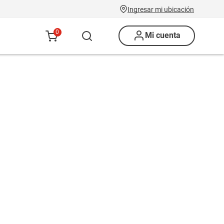
Ingresar mi ubicación
0
Mi cuenta