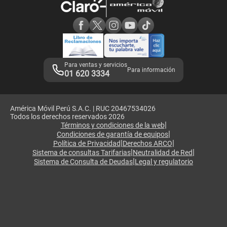
Consulta de reclamos
Consulta de IMEI
Adquirientes iPhone 6, 6S y SE
Hablando Claro
Mensaje de Seguridad
Samsung S25 Ultra
Consideraciones
Términos y Condiciones de Tienda Claro
Libro de Reclamaciones
Legales de marketplace
Para ventas y servicios
Para información
01 620 3334
América Móvil Perú S.A.C. | RUC 20467534026
Todos los derechos reservados 2026
|
Términos y condiciones de la web
|
Condiciones de garantía de equipos
|
|
Política de Privacidad
Derechos ARCO
|
|
Sistema de consultas Tarifarias
Neutralidad de Red
|
Sistema de Consulta de Deudas
Legal y regulatorio