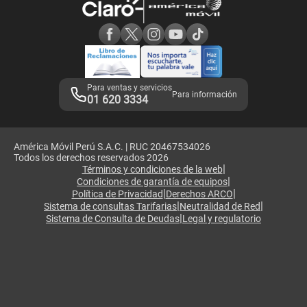
Consulta de reclamos
Consulta de IMEI
Adquirientes iPhone 6, 6S y SE
Hablando Claro
Mensaje de Seguridad
Samsung S25 Ultra
Consideraciones
Términos y Condiciones de Tienda Claro
Libro de Reclamaciones
Legales de marketplace
Para ventas y servicios
Para información
01 620 3334
América Móvil Perú S.A.C. | RUC 20467534026
Todos los derechos reservados 2026
|
Términos y condiciones de la web
|
Condiciones de garantía de equipos
|
|
Política de Privacidad
Derechos ARCO
|
|
Sistema de consultas Tarifarias
Neutralidad de Red
|
Sistema de Consulta de Deudas
Legal y regulatorio