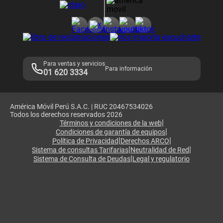
Consulta de reclamos
Consulta de IMEI
Adquirientes iPhone 6, 6S y SE
Hablando Claro
Mensaje de Seguridad
Samsung S25 Ultra
Consideraciones
Términos y Condiciones de Tienda Claro
Libro de Reclamaciones
Legales de marketplace
Para ventas y servicios
Para información
01 620 3334
América Móvil Perú S.A.C. | RUC 20467534026
Todos los derechos reservados 2026
|
Términos y condiciones de la web
|
Condiciones de garantía de equipos
|
|
Política de Privacidad
Derechos ARCO
|
|
Sistema de consultas Tarifarias
Neutralidad de Red
|
Sistema de Consulta de Deudas
Legal y regulatorio