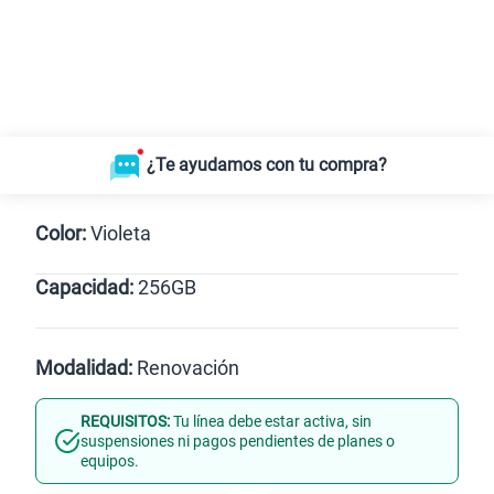
¿Te ayudamos con tu compra?
Color:
Violeta
Capacidad:
256GB
Gris
Violeta
256GB
Modalidad:
Renovación
REQUISITOS:
Tu línea debe estar activa, sin
Línea Nueva
Portabilidad
suspensiones ni pagos pendientes de planes o
equipos.