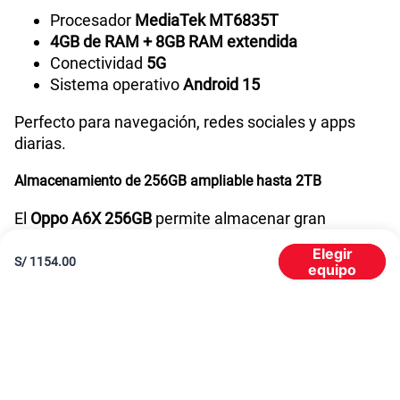
Capacidad Memoria RAM
4GB +8GB
Procesador
MediaTek MT6835T
4GB de RAM + 8GB RAM extendida
Conectividad
5G
GPS
Sí
Sistema operativo
Android 15
Perfecto para navegación, redes sociales y apps
diarias.
Reconocimiento Facial
Si
Almacenamiento de 256GB ampliable hasta 2TB
Lector de Huella
Si
El
Oppo A6X 256GB
permite almacenar gran
cantidad de contenido:
Elegir
S/
1154.00
equipo
Fotos, videos y apps
Modelo
CPH2783
Archivos personales
Expansión con memoria externa hasta
2TB
Dimensión
166.60x78.51x8.61mm
Batería de larga duración con carga rápida
El
Oppo A6X 5G
incorpora una batería optimizada