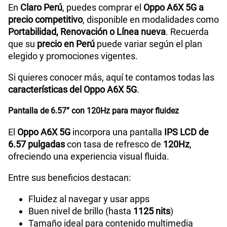
En
Claro Perú
, puedes comprar el
Oppo A6X 5G a
precio competitivo
, disponible en modalidades como
WiFI
Yes,802.11 b/g/n/a/ac
Portabilidad, Renovación o Línea nueva
. Recuerda
que su
precio en Perú
puede variar según el plan
elegido y promociones vigentes.
Peso
207g
Si quieres conocer más, aquí te contamos todas las
características del Oppo A6X 5G
.
Bluetooth
5.4
Pantalla de 6.57” con 120Hz para mayor fluidez
El
Oppo A6X 5G
incorpora una pantalla
IPS LCD de
6.57 pulgadas
con tasa de refresco de
120Hz
,
Cámara de fotos Principal
50MP+2MP
ofreciendo una experiencia visual fluida.
Entre sus beneficios destacan:
Cámara de fotos Frontal
5MP
Fluidez al navegar y usar apps
Buen nivel de brillo (hasta
1125 nits
)
Tamaño ideal para contenido multimedia
Radio FM
Sí