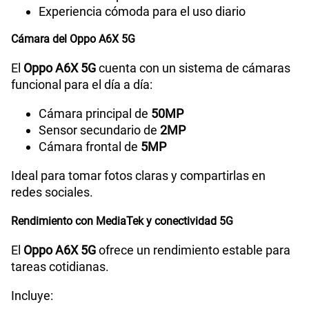
Experiencia cómoda para el uso diario
Cámara del Oppo A6X 5G
Tipo de Conexión
Tipo C
El
Oppo A6X 5G
cuenta con un sistema de cámaras
funcional para el día a día:
Grabadora de Voz
SI
Cámara principal de
50MP
Sensor secundario de
2MP
Cámara frontal de
5MP
Tipo de Batería
Li-ion Polymer Battery
Ideal para tomar fotos claras y compartirlas en
redes sociales.
Capacidad Memoria Externa
2TB
Rendimiento con MediaTek y conectividad 5G
El
Oppo A6X 5G
ofrece un rendimiento estable para
Capacidad Memoria Interna
256GB
tareas cotidianas.
Incluye: