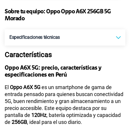
45GB
en alta velocidad
S/
49.90
Paga solo
Sobre tu equipo:
Oppo
Oppo A6X 256GB 5G
Morado
Ver más planes
Especificaciones técnicas
Características
Tecnología de Pantalla
IPS LCD, 120Hz, 1125 nits (HBM)
Oppo A6X 5G: precio, características y
especificaciones en Perú
Sistema operativo
Android 15
El
Oppo A6X 5G
es un smartphone de gama de
entrada pensado para quienes buscan conectividad
5G, buen rendimiento y gran almacenamiento a un
Procesador
MediaTek MT6835T
precio accesible. Este equipo destaca por su
pantalla de
120Hz
, batería optimizada y capacidad
de
256GB
, ideal para el uso diario.
Tamaño de Pantalla
6.57