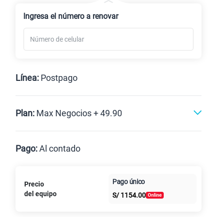
Renovación
Ingresa el número a renovar
Línea:
Postpago
Postpago
Plan:
Max Negocios + 49.90
Max
Max Ilimitado
Pago:
Al contado
Paga en
Pago único
Precio
10GB
en alta velocidad
Al contado
Cuotas Claro
cuotas sin
S/
29.90
del equipo
Paga solo
S/
1154.00
intereses