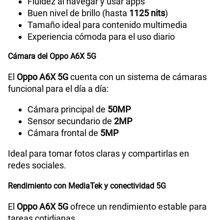
Fluidez al navegar y usar apps
Buen nivel de brillo (hasta
1125 nits
)
Tamaño ideal para contenido multimedia
Radio FM
Sí
Experiencia cómoda para el uso diario
Cámara del Oppo A6X 5G
Tipo de Conexión
Tipo C
El
Oppo A6X 5G
cuenta con un sistema de cámaras
funcional para el día a día:
Grabadora de Voz
SI
Cámara principal de
50MP
Sensor secundario de
2MP
Cámara frontal de
5MP
Tipo de Batería
Li-ion Polymer Battery
Ideal para tomar fotos claras y compartirlas en
redes sociales.
Capacidad Memoria Externa
2TB
Rendimiento con MediaTek y conectividad 5G
El
Oppo A6X 5G
ofrece un rendimiento estable para
Capacidad Memoria Interna
256GB
tareas cotidianas.