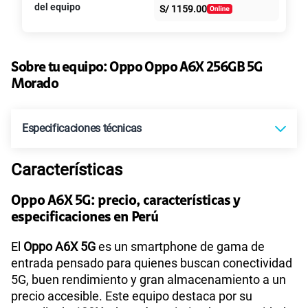
S/
39.95
S/
79.90
del equipo
S/
1159.00
intereses
Paga solo
50% dto. x 6 meses
135GB
en alta velocidad
S/
47.95
Sobre tu equipo:
Oppo
Oppo A6X 256GB 5G
S/
95.90
Paga solo
50% dto. x 12 meses
Morado
Ver más planes
Especificaciones técnicas
Características
Tecnología de Pantalla
IPS LCD, 120Hz, 1125 nits (HBM)
Oppo A6X 5G: precio, características y
especificaciones en Perú
Sistema operativo
Android 15
El
Oppo A6X 5G
es un smartphone de gama de
entrada pensado para quienes buscan conectividad
5G, buen rendimiento y gran almacenamiento a un
Procesador
MediaTek MT6835T
precio accesible. Este equipo destaca por su