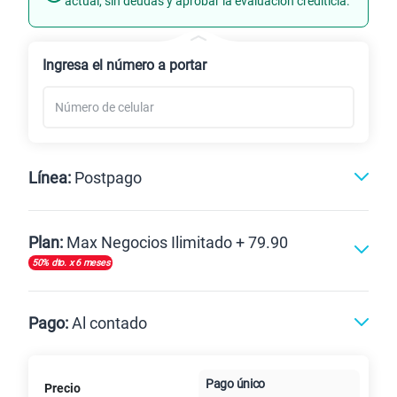
actual, sin deudas y aprobar la evaluación crediticia.
Renovación
Ingresa el número a portar
Línea:
Postpago
Postpago
Plan:
Max Negocios Ilimitado + 79.90
50% dto. x 6 meses
Max
Max Ilimitado
Pago:
Al contado
Paga en
Pago único
125GB
en alta velocidad
Precio
Al contado
Cuotas Claro
cuotas sin