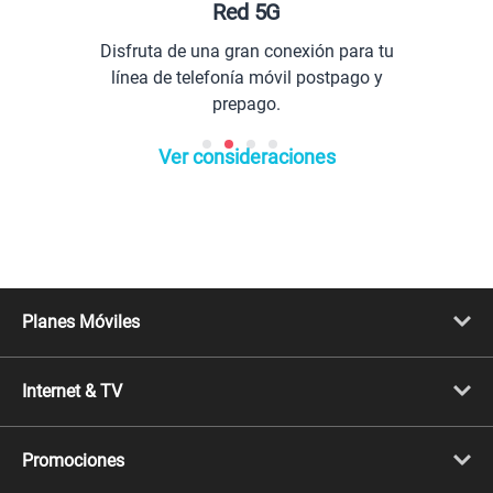
Red 5G
Pla
fruta de una gran conexión para tu
Comun
nea de telefonía móvil postpago y
prepago.
Ver consideraciones
Planes Móviles
Portabilidad
Línea Nueva
Internet & TV
Línea Adicional
Planes ilimitados
Internet Fibra Óptica
Prepago Chévere
Internet + TV
Migración
Promociones
Mejora tu plan
Conviértete en Full Claro