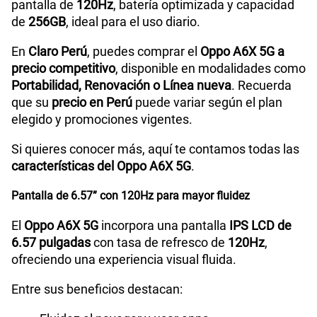
pantalla de
120Hz
, batería optimizada y capacidad
de
256GB
, ideal para el uso diario.
Tamaño de Pantalla
6.57
En
Claro Perú
, puedes comprar el
Oppo A6X 5G a
precio competitivo
, disponible en modalidades como
WiFI
Yes,802.11 b/g/n/a/ac
Portabilidad, Renovación o Línea nueva
. Recuerda
que su
precio en Perú
puede variar según el plan
elegido y promociones vigentes.
Peso
207g
Si quieres conocer más, aquí te contamos todas las
características del Oppo A6X 5G
.
Bluetooth
5.4
Pantalla de 6.57” con 120Hz para mayor fluidez
El
Oppo A6X 5G
incorpora una pantalla
IPS LCD de
6.57 pulgadas
con tasa de refresco de
120Hz
,
Cámara de fotos Principal
50MP+2MP
ofreciendo una experiencia visual fluida.
Entre sus beneficios destacan:
Cámara de fotos Frontal
5MP