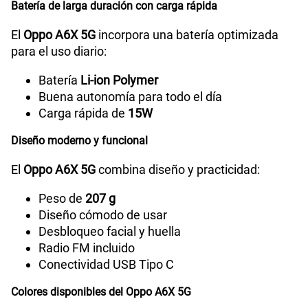
Dimensión
166.60x78.51x8.61mm
Batería de larga duración con carga rápida
El
Oppo A6X 5G
incorpora una batería optimizada
para el uso diario:
Carga rápida
15W
Batería
Li-ion Polymer
Buena autonomía para todo el día
Carga rápida de
15W
Diseño moderno y funcional
El
Oppo A6X 5G
combina diseño y practicidad:
Peso de
207 g
Diseño cómodo de usar
Desbloqueo facial y huella
Radio FM incluido
Conectividad USB Tipo C
Colores disponibles del Oppo A6X 5G