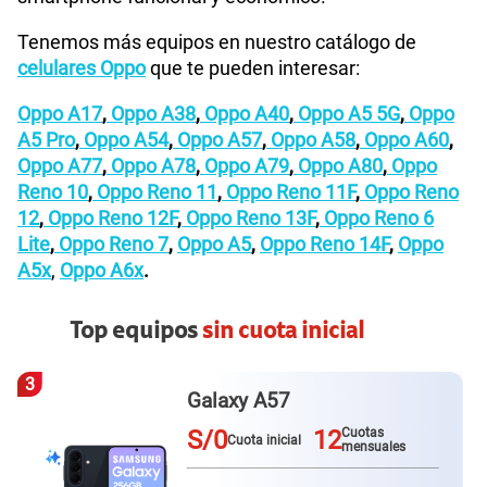
Tenemos más equipos en nuestro catálogo de
celulares Oppo
que te pueden interesar:
Oppo A17
,
Oppo A38
,
Oppo A40
,
Oppo A5 5G
,
Oppo
A5 Pro
,
Oppo A54
,
Oppo A57
,
Oppo A58
,
Oppo A60
,
Oppo A77
,
Oppo A78
,
Oppo A79
,
Oppo A80
,
Oppo
Reno 10
,
Oppo Reno 11
,
Oppo Reno 11F
,
Oppo Reno
12
,
Oppo Reno 12F
,
Oppo Reno 13F
,
Oppo Reno 6
Lite
,
Oppo Reno 7
,
Oppo A5
,
Oppo Reno 14F
,
Oppo
A5x
,
Oppo A6x
.
Top equipos
sin cuota inicial
4
Redmi Note 15
S/0
12
Cuotas
Cuota inicial
mensuales