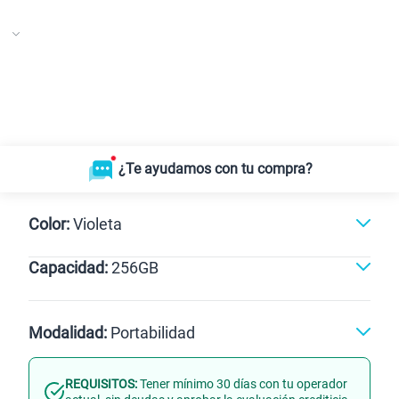
¿Te ayudamos con tu compra?
Color:
Violeta
Capacidad:
256GB
Gris
Violeta
256GB
Modalidad:
Portabilidad
REQUISITOS:
Tener mínimo 30 días con tu operador
Línea Nueva
Portabilidad