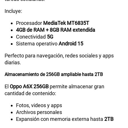
Incluye:
Capacidad Memoria RAM
4GB +8GB
Procesador
MediaTek MT6835T
4GB de RAM + 8GB RAM extendida
Conectividad
5G
GPS
Sí
Sistema operativo
Android 15
Perfecto para navegación, redes sociales y apps
diarias.
Reconocimiento Facial
Si
Almacenamiento de 256GB ampliable hasta 2TB
Lector de Huella
Si
El
Oppo A6X 256GB
permite almacenar gran
cantidad de contenido:
Fotos, videos y apps
Modelo
CPH2783
Archivos personales
Expansión con memoria externa hasta
2TB