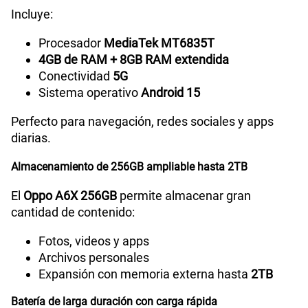
Incluye:
Capacidad Memoria RAM
4GB +8GB
Procesador
MediaTek MT6835T
4GB de RAM + 8GB RAM extendida
Conectividad
5G
GPS
Sí
Sistema operativo
Android 15
Perfecto para navegación, redes sociales y apps
diarias.
Reconocimiento Facial
Si
Almacenamiento de 256GB ampliable hasta 2TB
Lector de Huella
Si
El
Oppo A6X 256GB
permite almacenar gran
cantidad de contenido:
Fotos, videos y apps
Modelo
CPH2783
Archivos personales
Expansión con memoria externa hasta
2TB
Dimensión
166.60x78.51x8.61mm
Batería de larga duración con carga rápida