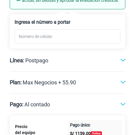
actual, sin deudas y aprobar la evaluación crediticia.
Renovación
Ingresa el número a portar
Línea:
Postpago
Postpago
Plan:
Max Negocios + 55.90
Max
Max Ilimitado
Pago:
Al contado
Paga en
Pago único
Precio
10GB
en alta velocidad
Al contado
Cuotas Claro
cuotas sin
S/
29.90
del equipo
Paga solo
S/
1159.00
intereses