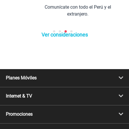
Comunícate con todo el Perú y el
extranjero.
Ver consideraciones
Planes Móviles
Portabilidad
Línea Nueva
Internet & TV
Línea Adicional
Planes ilimitados
Internet Fibra Óptica
Prepago Chévere
Internet + TV
Migración
Promociones
Mejora tu plan
Conviértete en Full Claro
Cyber WOW