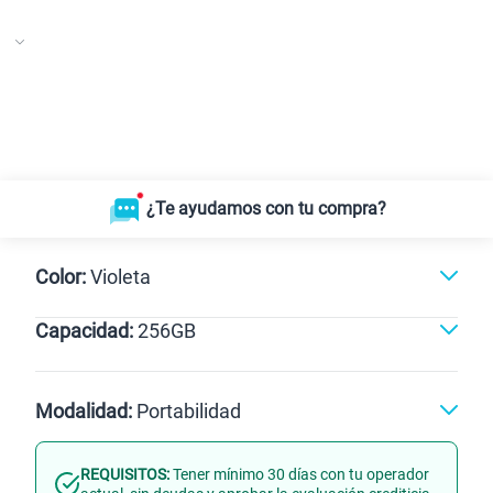
¿Te ayudamos con tu compra?
Color:
Violeta
Capacidad:
256GB
Gris
Violeta
256GB
Modalidad:
Portabilidad
REQUISITOS:
Tener mínimo 30 días con tu operador
Línea Nueva
Portabilidad