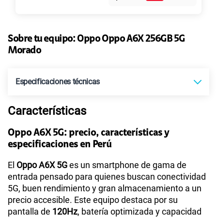
45GB
en alta velocidad
S/
49.90
Paga solo
Sobre tu equipo:
Oppo
Oppo A6X 256GB 5G
Morado
30GB
en alta velocidad
S/
39.90
Paga solo
Especificaciones técnicas
75 GB
en alta velocidad
S/
55.90
Paga solo
Características
Tecnología de Pantalla
IPS LCD, 120Hz, 1125 nits (HBM)
Oppo A6X 5G: precio, características y
Ver menos planes
especificaciones en Perú
Sistema operativo
Android 15
El
Oppo A6X 5G
es un smartphone de gama de
entrada pensado para quienes buscan conectividad
5G, buen rendimiento y gran almacenamiento a un
Procesador
MediaTek MT6835T
precio accesible. Este equipo destaca por su
pantalla de
120Hz
, batería optimizada y capacidad