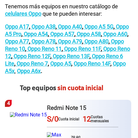
Tenemos más equipos en nuestro catálogo de
celulares Oppo
que te pueden interesar:
Oppo A17
,
Oppo A38
,
Oppo A40
,
Oppo A5 5G
,
Oppo
A5 Pro
,
Oppo A54
,
Oppo A57
,
Oppo A58
,
Oppo A60
,
Oppo A77
,
Oppo A78
,
Oppo A79
,
Oppo A80
,
Oppo
Reno 10
,
Oppo Reno 11
,
Oppo Reno 11F
,
Oppo Reno
12
,
Oppo Reno 12F
,
Oppo Reno 13F
,
Oppo Reno 6
Lite
,
Oppo Reno 7
,
Oppo A5
,
Oppo Reno 14F
,
Oppo
A5x
,
Oppo A6x
.
Top equipos
sin cuota inicial
4
Redmi Note 15
S/0
12
Cuotas
Cuota inicial
mensuales
79.90