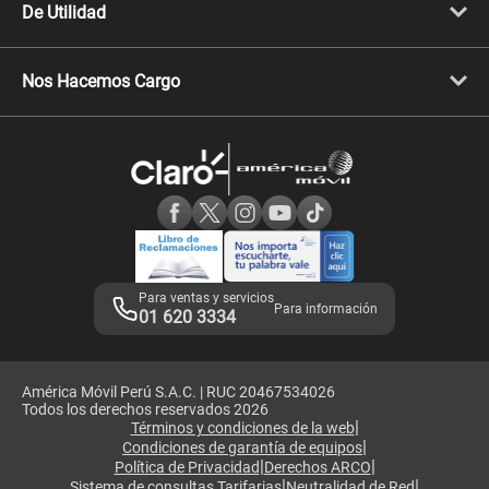
Celulares iPhone
De Utilidad
Celulares Samsung
Celulares Xiaomi
Libera tu equipo móvil
Celulares Honor
Llamada por llamada
Celulares Motorola
Nos Hacemos Cargo
Comprobantes electrónicos
Velocidad de internet
Devoluciones por interrupciones
Consultas en línea
Atención de reclamos
Samsung A57
Consulta de reclamos
Consulta de IMEI
Adquirientes iPhone 6, 6S y SE
Hablando Claro
Mensaje de Seguridad
Samsung S25 Ultra
Consideraciones
Términos y Condiciones de Tienda Claro
Libro de Reclamaciones
Legales de marketplace
Para ventas y servicios
Para información
01 620 3334
América Móvil Perú S.A.C. | RUC 20467534026
Todos los derechos reservados 2026
|
Términos y condiciones de la web
|
Condiciones de garantía de equipos
|
|
Política de Privacidad
Derechos ARCO
|
|
Sistema de consultas Tarifarias
Neutralidad de Red