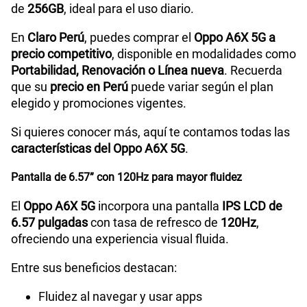
de
256GB
, ideal para el uso diario.
Tamaño de Pantalla
6.57
En
Claro Perú
, puedes comprar el
Oppo A6X 5G a
precio competitivo
, disponible en modalidades como
WiFI
Yes,802.11 b/g/n/a/ac
Portabilidad, Renovación o Línea nueva
. Recuerda
que su
precio en Perú
puede variar según el plan
elegido y promociones vigentes.
Peso
207g
Si quieres conocer más, aquí te contamos todas las
características del Oppo A6X 5G
.
Bluetooth
5.4
Pantalla de 6.57” con 120Hz para mayor fluidez
El
Oppo A6X 5G
incorpora una pantalla
IPS LCD de
6.57 pulgadas
con tasa de refresco de
120Hz
,
Cámara de fotos Principal
50MP+2MP
ofreciendo una experiencia visual fluida.
Entre sus beneficios destacan:
Cámara de fotos Frontal
5MP
Fluidez al navegar y usar apps