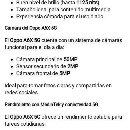
Buen nivel de brillo (hasta
1125 nits
)
Tamaño ideal para contenido multimedia
Radio FM
Sí
Experiencia cómoda para el uso diario
Cámara del Oppo A6X 5G
Tipo de Conexión
Tipo C
El
Oppo A6X 5G
cuenta con un sistema de cámaras
funcional para el día a día:
Grabadora de Voz
SI
Cámara principal de
50MP
Sensor secundario de
2MP
Cámara frontal de
5MP
Tipo de Batería
Li-ion Polymer Battery
Ideal para tomar fotos claras y compartirlas en
redes sociales.
Capacidad Memoria Externa
2TB
Rendimiento con MediaTek y conectividad 5G
El
Oppo A6X 5G
ofrece un rendimiento estable para
Capacidad Memoria Interna
256GB
tareas cotidianas.