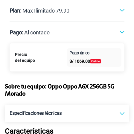
Renovación
Celular liberado
Postpago
Prepago
Plan:
Max Ilimitado 79.90
Max
Max Ilimitado
Pago:
Al contado
Paga en
Pago único
125GB
en alta velocidad
Precio
Al contado
Cuotas Claro
cuotas sin
S/
79.90
Paga solo
del equipo
S/
1069.00
intereses
155 GB
en alta velocidad
S/
95.90
Paga solo
Sobre tu equipo:
Oppo
Oppo A6X 256GB 5G
Morado
Ver más planes
Especificaciones técnicas
Características
Tecnología de Pantalla
IPS LCD, 120Hz, 1125 nits (HBM)