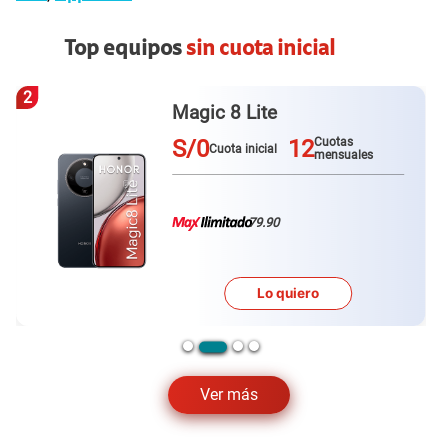
Top equipos
sin cuota inicial
3
Galaxy A57
S/0
12
Cuotas
Cuota inicial
mensuales
79.90
Lo quiero
Ver más