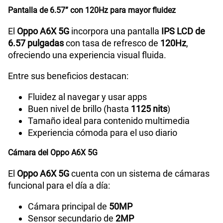
Bluetooth
5.4
Pantalla de 6.57” con 120Hz para mayor fluidez
El
Oppo A6X 5G
incorpora una pantalla
IPS LCD de
6.57 pulgadas
con tasa de refresco de
120Hz
,
Cámara de fotos Principal
50MP+2MP
ofreciendo una experiencia visual fluida.
Entre sus beneficios destacan:
Cámara de fotos Frontal
5MP
Fluidez al navegar y usar apps
Buen nivel de brillo (hasta
1125 nits
)
Tamaño ideal para contenido multimedia
Radio FM
Sí
Experiencia cómoda para el uso diario
Cámara del Oppo A6X 5G
Tipo de Conexión
Tipo C
El
Oppo A6X 5G
cuenta con un sistema de cámaras
funcional para el día a día:
Grabadora de Voz
SI
Cámara principal de
50MP
Sensor secundario de
2MP