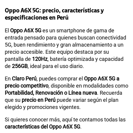
Oppo A6X 5G: precio, características y
especificaciones en Perú
Sistema operativo
Android 15
El
Oppo A6X 5G
es un smartphone de gama de
entrada pensado para quienes buscan conectividad
5G, buen rendimiento y gran almacenamiento a un
Procesador
MediaTek MT6835T
precio accesible. Este equipo destaca por su
pantalla de
120Hz
, batería optimizada y capacidad
de
256GB
, ideal para el uso diario.
Tamaño de Pantalla
6.57
En
Claro Perú
, puedes comprar el
Oppo A6X 5G a
precio competitivo
, disponible en modalidades como
WiFI
Yes,802.11 b/g/n/a/ac
Portabilidad, Renovación o Línea nueva
. Recuerda
que su
precio en Perú
puede variar según el plan
elegido y promociones vigentes.
Peso
207g
Si quieres conocer más, aquí te contamos todas las
características del Oppo A6X 5G
.