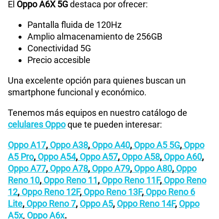
El
Oppo A6X 5G
destaca por ofrecer:
Pantalla fluida de 120Hz
Amplio almacenamiento de 256GB
Conectividad 5G
Precio accesible
Una excelente opción para quienes buscan un
smartphone funcional y económico.
Tenemos más equipos en nuestro catálogo de
celulares Oppo
que te pueden interesar:
Oppo A17
,
Oppo A38
,
Oppo A40
,
Oppo A5 5G
,
Oppo
A5 Pro
,
Oppo A54
,
Oppo A57
,
Oppo A58
,
Oppo A60
,
Oppo A77
,
Oppo A78
,
Oppo A79
,
Oppo A80
,
Oppo
Reno 10
,
Oppo Reno 11
,
Oppo Reno 11F
,
Oppo Reno
12
,
Oppo Reno 12F
,
Oppo Reno 13F
,
Oppo Reno 6
Lite
,
Oppo Reno 7
,
Oppo A5
,
Oppo Reno 14F
,
Oppo
A5x
,
Oppo A6x
.