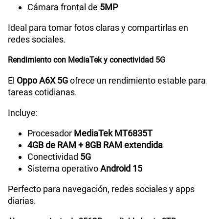
Cámara frontal de
5MP
Tipo de Batería
Li-ion Polymer Battery
Ideal para tomar fotos claras y compartirlas en
redes sociales.
Capacidad Memoria Externa
2TB
Rendimiento con MediaTek y conectividad 5G
El
Oppo A6X 5G
ofrece un rendimiento estable para
Capacidad Memoria Interna
256GB
tareas cotidianas.
Incluye:
Capacidad Memoria RAM
4GB +8GB
Procesador
MediaTek MT6835T
4GB de RAM + 8GB RAM extendida
Conectividad
5G
GPS
Sí
Sistema operativo
Android 15
Perfecto para navegación, redes sociales y apps
diarias.
Reconocimiento Facial
Si