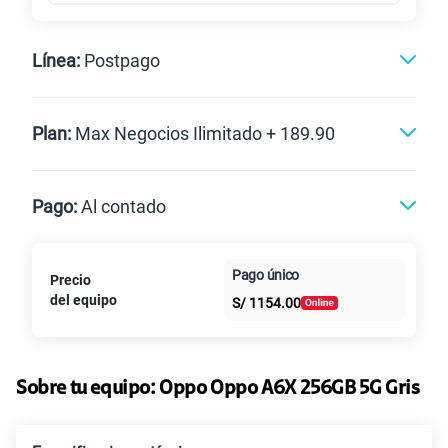
Línea:
Postpago
Postpago
Plan:
Max Negocios Ilimitado + 189.90
Max
Max Ilimitado
Pago:
Al contado
Paga en
125GB
en alta velocidad
Pago único
Precio
Al contado
Cuotas Claro
cuotas sin
S/
79.90
del equipo
Paga solo
S/
1154.00
intereses
135GB
en alta velocidad
S/
95.90
Paga solo
Sobre tu equipo:
Oppo
Oppo A6X 256GB 5G Gris
160GB
en alta velocidad