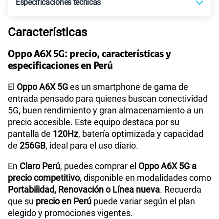
Especificaciones técnicas
S/
109.90
Paga solo
Características
Tecnología de Pantalla
IPS LCD, 120Hz, 1125 nits (HBM)
110GB
en alta velocidad
S/
69.90
Paga solo
Oppo A6X 5G: precio, características y
especificaciones en Perú
Sistema operativo
Android 15
175GB
en alta velocidad
El
Oppo A6X 5G
es un smartphone de gama de
S/
159.90
Paga solo
entrada pensado para quienes buscan conectividad
5G, buen rendimiento y gran almacenamiento a un
Procesador
MediaTek MT6835T
precio accesible. Este equipo destaca por su
185GB
en alta velocidad
S/
189.90
pantalla de
120Hz
, batería optimizada y capacidad
Paga solo
de
256GB
, ideal para el uso diario.
Tamaño de Pantalla
6.57
200GB
en alta velocidad
En
Claro Perú
, puedes comprar el
Oppo A6X 5G a
S/
289.90
Paga solo
precio competitivo
, disponible en modalidades como
WiFI
Yes,802.11 b/g/n/a/ac
Portabilidad, Renovación o Línea nueva
. Recuerda
que su
precio en Perú
puede variar según el plan
Ver menos planes
elegido y promociones vigentes.