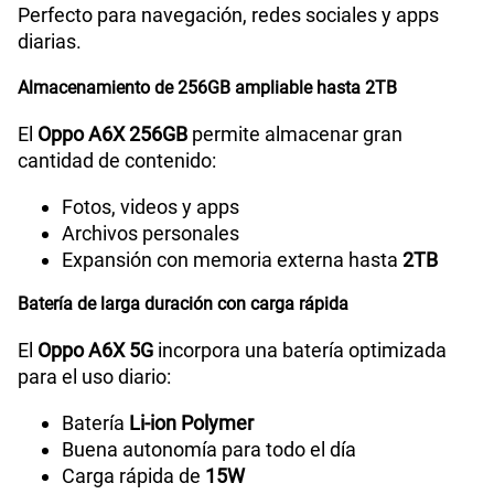
Perfecto para navegación, redes sociales y apps
diarias.
Reconocimiento Facial
Si
Almacenamiento de 256GB ampliable hasta 2TB
Lector de Huella
Si
El
Oppo A6X 256GB
permite almacenar gran
cantidad de contenido:
Fotos, videos y apps
Modelo
CPH2783
Archivos personales
Expansión con memoria externa hasta
2TB
Dimensión
166.60x78.51x8.61mm
Batería de larga duración con carga rápida
El
Oppo A6X 5G
incorpora una batería optimizada
para el uso diario:
Carga rápida
15W
Batería
Li-ion Polymer
Buena autonomía para todo el día
Carga rápida de
15W