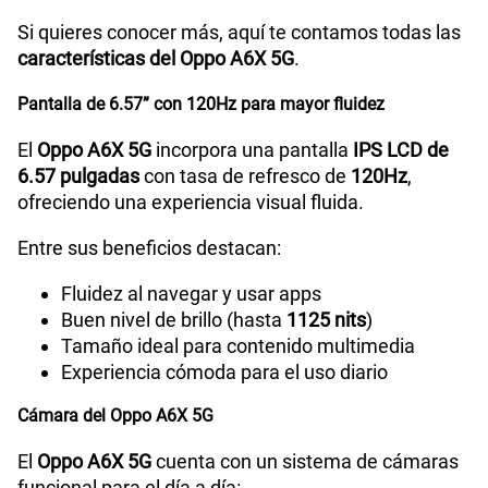
Peso
207g
Si quieres conocer más, aquí te contamos todas las
características del Oppo A6X 5G
.
Bluetooth
5.4
Pantalla de 6.57” con 120Hz para mayor fluidez
El
Oppo A6X 5G
incorpora una pantalla
IPS LCD de
6.57 pulgadas
con tasa de refresco de
120Hz
,
Cámara de fotos Principal
50MP+2MP
ofreciendo una experiencia visual fluida.
Entre sus beneficios destacan:
Cámara de fotos Frontal
5MP
Fluidez al navegar y usar apps
Buen nivel de brillo (hasta
1125 nits
)
Tamaño ideal para contenido multimedia
Radio FM
Sí
Experiencia cómoda para el uso diario
Cámara del Oppo A6X 5G
Tipo de Conexión
Tipo C
El
Oppo A6X 5G
cuenta con un sistema de cámaras
funcional para el día a día: