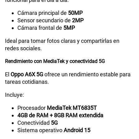
Grabadora de Voz
SI
Cámara principal de
50MP
Sensor secundario de
2MP
Cámara frontal de
5MP
Tipo de Batería
Li-ion Polymer Battery
Ideal para tomar fotos claras y compartirlas en
redes sociales.
Capacidad Memoria Externa
2TB
Rendimiento con MediaTek y conectividad 5G
El
Oppo A6X 5G
ofrece un rendimiento estable para
Capacidad Memoria Interna
256GB
tareas cotidianas.
Incluye:
Capacidad Memoria RAM
4GB +8GB
Procesador
MediaTek MT6835T
4GB de RAM + 8GB RAM extendida
Conectividad
5G
GPS
Sí
Sistema operativo
Android 15