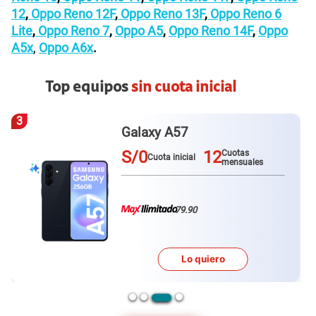
12
,
Oppo Reno 12F
,
Oppo Reno 13F
,
Oppo Reno 6
Lite
,
Oppo Reno 7
,
Oppo A5
,
Oppo Reno 14F
,
Oppo
A5x
,
Oppo A6x
.
Top equipos
sin cuota inicial
3
Galaxy A57
S/0
12
Cuotas
Cuota inicial
mensuales
79.90
Lo quiero