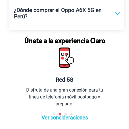
¿Dónde comprar el Oppo A6X 5G en
Perú?
Únete a la experiencia Claro
 5G
Planes especiale
an conexión para tu
Comunícate con todo 
a móvil postpago y
extranjero
ago.
Ver consideraciones