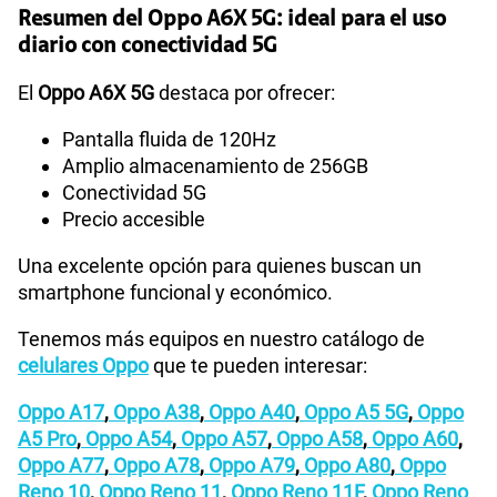
Resumen del Oppo A6X 5G: ideal para el uso
diario con conectividad 5G
El
Oppo A6X 5G
destaca por ofrecer:
Pantalla fluida de 120Hz
Amplio almacenamiento de 256GB
Conectividad 5G
Precio accesible
Una excelente opción para quienes buscan un
smartphone funcional y económico.
Tenemos más equipos en nuestro catálogo de
celulares Oppo
que te pueden interesar:
Oppo A17
,
Oppo A38
,
Oppo A40
,
Oppo A5 5G
,
Oppo
A5 Pro
,
Oppo A54
,
Oppo A57
,
Oppo A58
,
Oppo A60
,
Oppo A77
,
Oppo A78
,
Oppo A79
,
Oppo A80
,
Oppo
Reno 10
,
Oppo Reno 11
,
Oppo Reno 11F
,
Oppo Reno