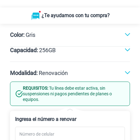
¿Te ayudamos con tu compra?
Color:
Gris
Capacidad:
256GB
Violeta
Gris
256GB
Modalidad:
Renovación
REQUISITOS:
Tu línea debe estar activa, sin
Línea Nueva
Portabilidad
suspensiones ni pagos pendientes de planes o
equipos.
Renovación
Ingresa el número a renovar