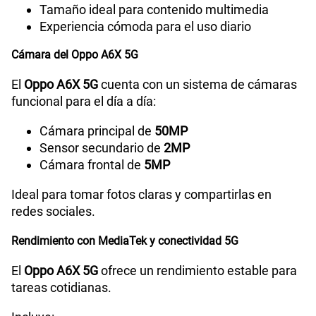
Tamaño ideal para contenido multimedia
Radio FM
Sí
Experiencia cómoda para el uso diario
Cámara del Oppo A6X 5G
Tipo de Conexión
Tipo C
El
Oppo A6X 5G
cuenta con un sistema de cámaras
funcional para el día a día:
Grabadora de Voz
SI
Cámara principal de
50MP
Sensor secundario de
2MP
Cámara frontal de
5MP
Tipo de Batería
Li-ion Polymer Battery
Ideal para tomar fotos claras y compartirlas en
redes sociales.
Capacidad Memoria Externa
2TB
Rendimiento con MediaTek y conectividad 5G
El
Oppo A6X 5G
ofrece un rendimiento estable para
Capacidad Memoria Interna
256GB
tareas cotidianas.