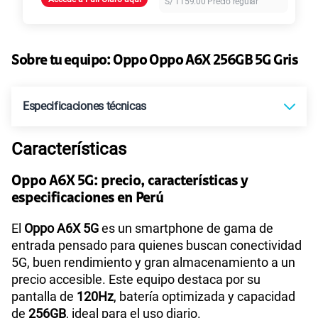
S/
1159.00
Precio regular
155 GB
en alta velocidad
S/
95.90
Paga solo
110GB
en alta velocidad
Sobre tu equipo:
Oppo
Oppo A6X 256GB 5G Gris
S/
69.90
Paga solo
Especificaciones técnicas
160GB
en alta velocidad
S/
109.90
Paga solo
Características
Tecnología de Pantalla
IPS LCD, 120Hz, 1125 nits (HBM)
175GB
en alta velocidad
Oppo A6X 5G: precio, características y
S/
159.90
Paga solo
especificaciones en Perú
Sistema operativo
Android 15
185GB
en alta velocidad
El
Oppo A6X 5G
es un smartphone de gama de
S/
189.90
Paga solo
entrada pensado para quienes buscan conectividad
5G, buen rendimiento y gran almacenamiento a un
Procesador
MediaTek MT6835T
precio accesible. Este equipo destaca por su
200GB
en alta velocidad
S/
289.90
pantalla de
120Hz
, batería optimizada y capacidad
Paga solo
de
256GB
, ideal para el uso diario.
Tamaño de Pantalla
6.57