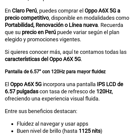
Ver menos planes
En
Claro Perú
, puedes comprar el
Oppo A6X 5G a
precio competitivo
, disponible en modalidades como
WiFI
Yes,802.11 b/g/n/a/ac
Portabilidad, Renovación o Línea nueva
. Recuerda
que su
precio en Perú
puede variar según el plan
elegido y promociones vigentes.
Peso
207g
Si quieres conocer más, aquí te contamos todas las
características del Oppo A6X 5G
.
Bluetooth
5.4
Pantalla de 6.57” con 120Hz para mayor fluidez
El
Oppo A6X 5G
incorpora una pantalla
IPS LCD de
6.57 pulgadas
con tasa de refresco de
120Hz
,
Cámara de fotos Principal
50MP+2MP
ofreciendo una experiencia visual fluida.
Entre sus beneficios destacan:
Cámara de fotos Frontal
5MP
Fluidez al navegar y usar apps
Buen nivel de brillo (hasta
1125 nits
)