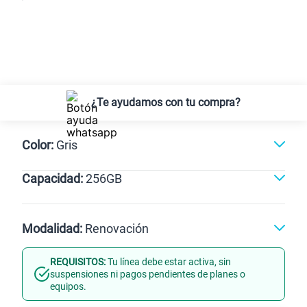
¿Te ayudamos con tu compra?
Color:
Gris
Capacidad:
256GB
Violeta
Gris
256GB
Modalidad:
Renovación
REQUISITOS:
Tu línea debe estar activa, sin
Línea Nueva
Portabilidad
suspensiones ni pagos pendientes de planes o
equipos.