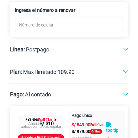
Renovación
Celular liberado
Ingresa el número a renovar
Línea:
Postpago
Postpago
Prepago
Plan:
Max Ilimitado 109.90
Max
Max Ilimitado
Pago:
Al contado
Paga en
125GB
en alta velocidad
Pago único
Al contado
Cuotas Claro
cuotas sin
¿Ya eres
?
S/
79.90
Paga solo
S/ 310
Ahorra
S/
849.00
intereses
aplicado al precio regular
S/
979.00
Accede a Full Claro aquí