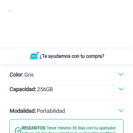
¿Te ayudamos con tu compra?
Color:
Gris
Capacidad:
256GB
Violeta
Gris
256GB
Modalidad:
Portabilidad
REQUISITOS:
Tener mínimo 30 días con tu operador
Línea Nueva
Portabilidad