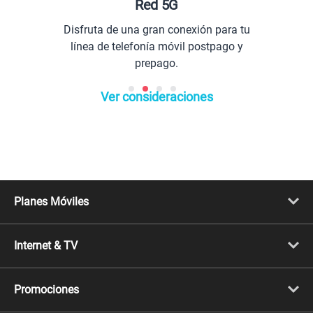
Red 5G
Plane
uta de una gran conexión para tu
Comuníc
a de telefonía móvil postpago y
prepago.
Ver consideraciones
Planes Móviles
Portabilidad
Línea Nueva
Internet & TV
Línea Adicional
Planes ilimitados
Internet Fibra Óptica
Prepago Chévere
Internet + TV
Migración
Promociones
Mejora tu plan
Conviértete en Full Claro