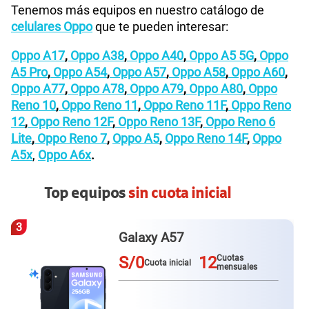
Tenemos más equipos en nuestro catálogo de
celulares Oppo
que te pueden interesar:
Oppo A17
,
Oppo A38
,
Oppo A40
,
Oppo A5 5G
,
Oppo
A5 Pro
,
Oppo A54
,
Oppo A57
,
Oppo A58
,
Oppo A60
,
Oppo A77
,
Oppo A78
,
Oppo A79
,
Oppo A80
,
Oppo
Reno 10
,
Oppo Reno 11
,
Oppo Reno 11F
,
Oppo Reno
12
,
Oppo Reno 12F
,
Oppo Reno 13F
,
Oppo Reno 6
Lite
,
Oppo Reno 7
,
Oppo A5
,
Oppo Reno 14F
,
Oppo
A5x
,
Oppo A6x
.
Top equipos
sin cuota inicial
4
Galaxy A57
S/0
12
Cuotas
Cuota inicial
mensuales