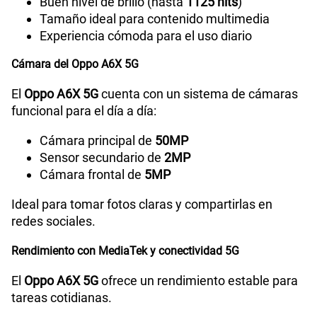
Buen nivel de brillo (hasta
1125 nits
)
Tamaño ideal para contenido multimedia
Radio FM
Sí
Experiencia cómoda para el uso diario
Cámara del Oppo A6X 5G
Tipo de Conexión
Tipo C
El
Oppo A6X 5G
cuenta con un sistema de cámaras
funcional para el día a día:
Grabadora de Voz
SI
Cámara principal de
50MP
Sensor secundario de
2MP
Cámara frontal de
5MP
Tipo de Batería
Li-ion Polymer Battery
Ideal para tomar fotos claras y compartirlas en
redes sociales.
Capacidad Memoria Externa
2TB
Rendimiento con MediaTek y conectividad 5G
El
Oppo A6X 5G
ofrece un rendimiento estable para
Capacidad Memoria Interna
256GB
tareas cotidianas.