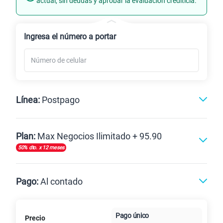
actual, sin deudas y aprobar la evaluación crediticia.
Renovación
Ingresa el número a portar
Línea:
Postpago
Postpago
Plan:
Max Negocios Ilimitado + 95.90
50% dto. x 12 meses
Max
Max Ilimitado
Pago:
Al contado
Paga en
125GB
en alta velocidad
Pago único
Precio
Al contado
Cuotas Claro
cuotas sin