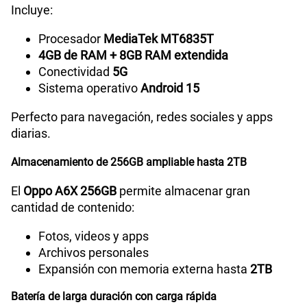
Incluye:
Capacidad Memoria RAM
4GB +8GB
Procesador
MediaTek MT6835T
4GB de RAM + 8GB RAM extendida
Conectividad
5G
GPS
Sí
Sistema operativo
Android 15
Perfecto para navegación, redes sociales y apps
diarias.
Reconocimiento Facial
Si
Almacenamiento de 256GB ampliable hasta 2TB
Lector de Huella
Si
El
Oppo A6X 256GB
permite almacenar gran
cantidad de contenido:
Fotos, videos y apps
Modelo
CPH2783
Archivos personales
Expansión con memoria externa hasta
2TB
Dimensión
166.60x78.51x8.61mm
Batería de larga duración con carga rápida