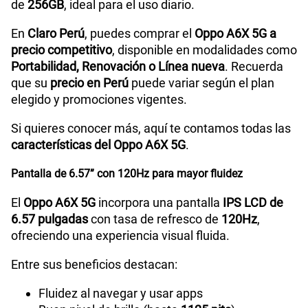
de
256GB
, ideal para el uso diario.
Tamaño de Pantalla
6.57
En
Claro Perú
, puedes comprar el
Oppo A6X 5G a
precio competitivo
, disponible en modalidades como
WiFI
Yes,802.11 b/g/n/a/ac
Portabilidad, Renovación o Línea nueva
. Recuerda
que su
precio en Perú
puede variar según el plan
elegido y promociones vigentes.
Peso
207g
Si quieres conocer más, aquí te contamos todas las
características del Oppo A6X 5G
.
Bluetooth
5.4
Pantalla de 6.57” con 120Hz para mayor fluidez
El
Oppo A6X 5G
incorpora una pantalla
IPS LCD de
6.57 pulgadas
con tasa de refresco de
120Hz
,
Cámara de fotos Principal
50MP+2MP
ofreciendo una experiencia visual fluida.
Entre sus beneficios destacan:
Cámara de fotos Frontal
5MP
Fluidez al navegar y usar apps