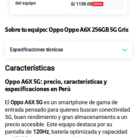
S/
39.95
S/
79.90
del equipo
S/
1159.00
intereses
Paga solo
50% dto. x 6 meses
135GB
en alta velocidad
S/
47.95
Sobre tu equipo:
Oppo
Oppo A6X 256GB 5G Gris
S/
95.90
Paga solo
50% dto. x 12 meses
Especificaciones técnicas
Ver más planes
Características
Tecnología de Pantalla
IPS LCD, 120Hz, 1125 nits (HBM)
Oppo A6X 5G: precio, características y
especificaciones en Perú
Sistema operativo
Android 15
El
Oppo A6X 5G
es un smartphone de gama de
entrada pensado para quienes buscan conectividad
5G, buen rendimiento y gran almacenamiento a un
Procesador
MediaTek MT6835T
precio accesible. Este equipo destaca por su
pantalla de
120Hz
, batería optimizada y capacidad