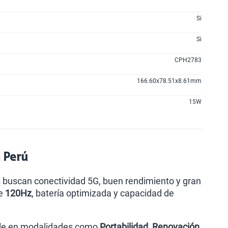
Si
Si
CPH2783
166.60x78.51x8.61mm
15W
n Perú
buscan conectividad 5G, buen rendimiento y gran
de
120Hz
, batería optimizada y capacidad de
ble en modalidades como
Portabilidad, Renovación