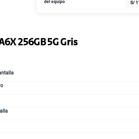
del equipo
S/
1
Paga solo
Paga solo
A6X 256GB 5G Gris
Ver más pl
ntalla
vo
alla