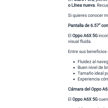
o Línea nueva
. Recu
Si quieres conocer m
Pantalla de 6.57” co
El
Oppo A6X 5G
incor
visual fluida.
Entre sus beneficios
Fluidez al nave
Buen nivel de br
Tamaño ideal p
Experiencia cóm
Cámara del Oppo A6
El
Oppo A6X 5G
cuent