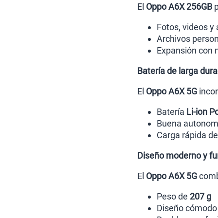
El
Oppo A6X 256GB
p
Fotos, videos y
Archivos perso
Expansión con 
Batería de larga dur
El
Oppo A6X 5G
incor
Batería
Li-ion P
Buena autonomía
Carga rápida d
Diseño moderno y fu
El
Oppo A6X 5G
combi
Peso de
207 g
Diseño cómodo 