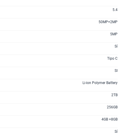
5.4
50MP+2MP
5MP
Sí
Tipo C
SI
Li-ion Polymer Battery
2TB
256GB
4GB +8GB
Sí