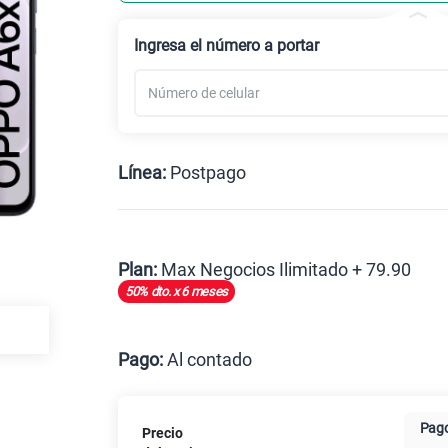
Ingresa el número a portar
Línea:
Postpago
Postpago
Plan:
Max Negocios Ilimitado + 79.90
50% dto. x 6 meses
Max
Pago:
Al contado
Al contado
Cuotas Cl
Pago
Precio