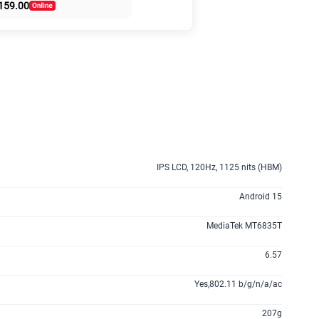
159.00
50% dto. x 6 meses
135GB
en alta velocidad
S/
47.95
S/
95.90
50% dto. x 12 meses
anes
IPS LCD, 120Hz, 1125 nits (HBM)
Android 15
MediaTek MT6835T
6.57
Yes,802.11 b/g/n/a/ac
207g