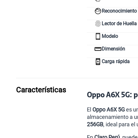
Reconocimiento 
Lector de Huella
Modelo
Dimensión
Carga rápida
Características
Oppo A6X 5G: pr
El
Oppo A6X 5G
es un
almacenamiento a un 
256GB
, ideal para el 
En
Claro Perú
, puede