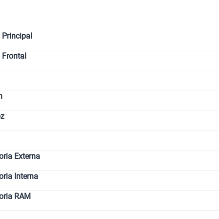
Principal
 Frontal
n
oz
ria Externa
ia Interna
oria RAM