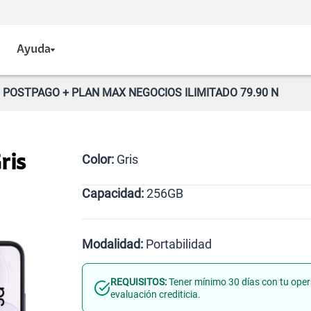
Ayuda
+ POSTPAGO + PLAN MAX NEGOCIOS ILIMITADO 79.90 N
Color:
Gris
ris
Capacidad:
256GB
Violeta
Gris
256GB
Modalidad:
Portabilidad
REQUISITOS:
Tener mínimo 30 días con tu oper
Línea Nueva
Portabilidad
evaluación crediticia.