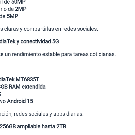
al de
50MP
rio de
2MP
 de
5MP
s claras y compartirlas en redes sociales.
iaTek y conectividad 5G
e un rendimiento estable para tareas cotidianas.
iaTek MT6835T
8GB RAM extendida
G
ivo
Android 15
ción, redes sociales y apps diarias.
256GB ampliable hasta 2TB