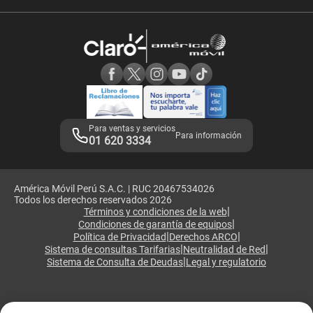
Velocidad de internet
Devoluciones por interrupciones
Consultas en línea
Atención de reclamos
Samsung A57
Consulta de reclamos
Consulta de IMEI
Adquirientes iPhone 6, 6S y SE
Hablando Claro
Mensaje de Seguridad
Samsung S25 Ultra
Consideraciones
Términos y Condiciones de Tienda Claro
Libro de Reclamaciones
Legales de marketplace
Para ventas y servicios
Para información
01 620 3334
América Móvil Perú S.A.C. | RUC 20467534026
Todos los derechos reservados 2026
|
Términos y condiciones de la web
|
Condiciones de garantía de equipos
|
|
Política de Privacidad
Derechos ARCO
|
|
Sistema de consultas Tarifarias
Neutralidad de Red
|
Sistema de Consulta de Deudas
Legal y regulatorio