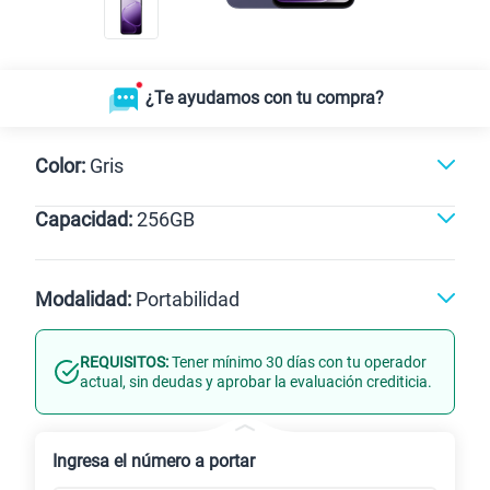
¿Te ayudamos con tu compra?
Color:
Gris
Capacidad:
256GB
Violeta
Gris
256GB
Modalidad:
Portabilidad
REQUISITOS:
Tener mínimo 30 días con tu operador
Línea Nueva
Portabilidad
actual, sin deudas y aprobar la evaluación crediticia.
Renovación
Celular liberado
Ingresa el número a portar