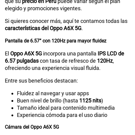
que su
precio en Perú
puede variar según el plan
elegido y promociones vigentes.
Peso
207g
Si quieres conocer más, aquí te contamos todas las
características del Oppo A6X 5G
.
Bluetooth
5.4
Pantalla de 6.57” con 120Hz para mayor fluidez
El
Oppo A6X 5G
incorpora una pantalla
IPS LCD de
6.57 pulgadas
con tasa de refresco de
120Hz
,
Cámara de fotos Principal
50MP+2MP
ofreciendo una experiencia visual fluida.
Entre sus beneficios destacan:
Cámara de fotos Frontal
5MP
Fluidez al navegar y usar apps
Buen nivel de brillo (hasta
1125 nits
)
Tamaño ideal para contenido multimedia
Radio FM
Sí
Experiencia cómoda para el uso diario
Cámara del Oppo A6X 5G
Tipo de Conexión
Tipo C