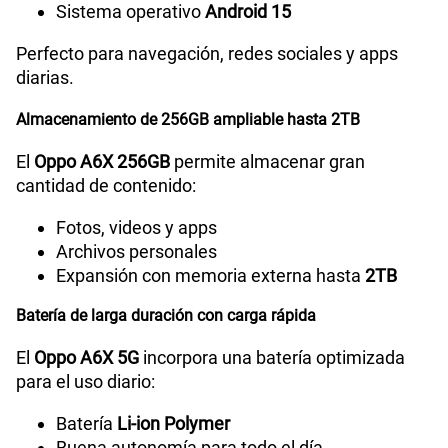
GPS
Sí
Sistema operativo
Android 15
Perfecto para navegación, redes sociales y apps
diarias.
Reconocimiento Facial
Si
Almacenamiento de 256GB ampliable hasta 2TB
Lector de Huella
Si
El
Oppo A6X 256GB
permite almacenar gran
cantidad de contenido:
Fotos, videos y apps
Modelo
CPH2783
Archivos personales
Expansión con memoria externa hasta
2TB
Dimensión
166.60x78.51x8.61mm
Batería de larga duración con carga rápida
El
Oppo A6X 5G
incorpora una batería optimizada
para el uso diario:
Carga rápida
15W
Batería
Li-ion Polymer
Buena autonomía para todo el día