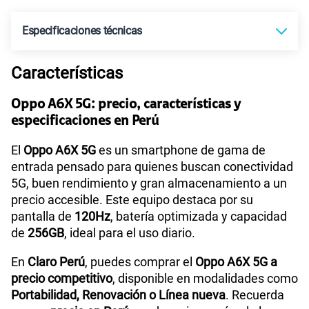
Ver más planes
Especificaciones técnicas
Características
Tecnología de Pantalla
IPS LCD, 120Hz, 1125 nits (HBM)
Oppo A6X 5G: precio, características y
especificaciones en Perú
Sistema operativo
Android 15
El
Oppo A6X 5G
es un smartphone de gama de
entrada pensado para quienes buscan conectividad
5G, buen rendimiento y gran almacenamiento a un
Procesador
MediaTek MT6835T
precio accesible. Este equipo destaca por su
pantalla de
120Hz
, batería optimizada y capacidad
de
256GB
, ideal para el uso diario.
Tamaño de Pantalla
6.57
En
Claro Perú
, puedes comprar el
Oppo A6X 5G a
precio competitivo
, disponible en modalidades como
WiFI
Yes,802.11 b/g/n/a/ac
Portabilidad, Renovación o Línea nueva
. Recuerda