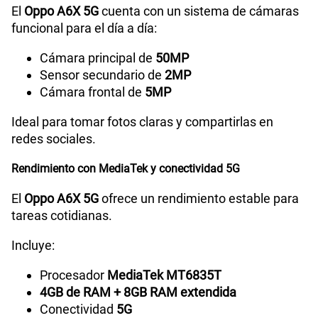
El
Oppo A6X 5G
cuenta con un sistema de cámaras
funcional para el día a día:
Grabadora de Voz
SI
Cámara principal de
50MP
Sensor secundario de
2MP
Cámara frontal de
5MP
Tipo de Batería
Li-ion Polymer Battery
Ideal para tomar fotos claras y compartirlas en
redes sociales.
Capacidad Memoria Externa
2TB
Rendimiento con MediaTek y conectividad 5G
El
Oppo A6X 5G
ofrece un rendimiento estable para
Capacidad Memoria Interna
256GB
tareas cotidianas.
Incluye:
Capacidad Memoria RAM
4GB +8GB
Procesador
MediaTek MT6835T
4GB de RAM + 8GB RAM extendida
Conectividad
5G