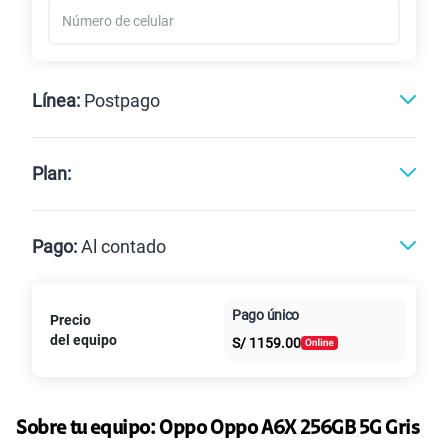
Línea:
Postpago
Postpago
Prepago
Plan:
Max
Max Ilimitado
Pago:
Al contado
Paga en
Pago único
Precio
25GB
en alta velocidad
Al contado
Cuotas Claro
cuotas sin
S/
29.90
del equipo
S/
1159.00
Paga solo
intereses
45GB
en alta velocidad
S/
49.90
Sobre tu equipo:
Paga solo
Oppo
Oppo A6X 256GB 5G Gris