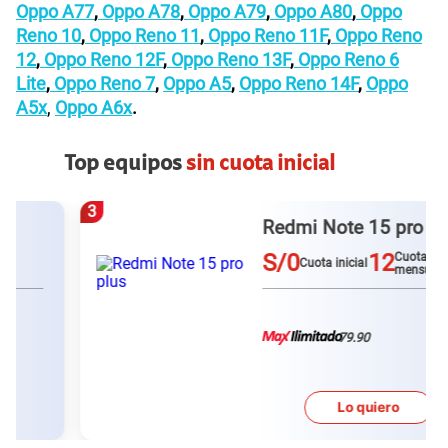
Oppo A77
,
Oppo A78
,
Oppo A79
,
Oppo A80
,
Oppo
Reno 10
,
Oppo Reno 11
,
Oppo Reno 11F
,
Oppo Reno
12
,
Oppo Reno 12F
,
Oppo Reno 13F
,
Oppo Reno 6
Lite
,
Oppo Reno 7
,
Oppo A5
,
Oppo Reno 14F
,
Oppo
A5x
,
Oppo A6x
.
Top equipos
sin cuota inicial
3
Redmi Note 15 pro plus
S/0
12
Cuotas
Cuota inicial
mensuales
79.90
Lo quiero