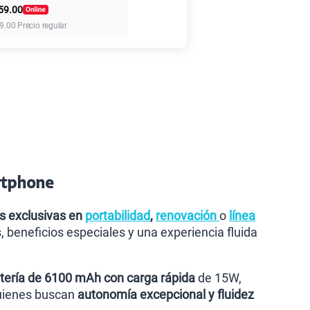
59.00
155 GB
en alta velocidad
9.00
Precio regular
S/
95.90
110GB
en alta velocidad
S/
69.90
160GB
en alta velocidad
S/
109.90
artphone
175GB
en alta velocidad
S/
159.90
s exclusivas en
portabilidad
,
renovación
o
línea
eneficios especiales y una experiencia fluida
185GB
en alta velocidad
S/
189.90
tería de 6100 mAh con carga rápida
de 15W,
quienes buscan
autonomía excepcional y fluidez
200GB
en alta velocidad