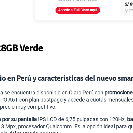
S/
6
Accede a Full Claro aquí
S/
77
Paga solo
Paga solo
28GB Verde
Paga solo
o en Perú y características del nuevo sm
Paga solo
a se encuentra disponible en Claro Perú con
promocione
O A6T con plan postpago y accede a cuotas mensuales, b
n precio muy competitivo.
Paga solo
 por su pantalla
IPS LCD de 6,75 pulgadas con 120Hz,
ba
13 Mpx, procesador Qualcomm. Es la opción ideal para 