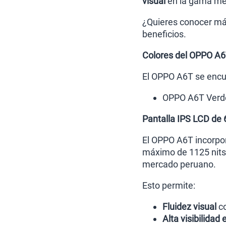
visual
en la gama me
¿Quieres conocer más
beneficios.
Colores del OPPO A
El OPPO A6T se encue
OPPO A6T Verd
Pantalla IPS LCD de
El OPPO A6T incorpo
máximo de 1125 nits 
mercado peruano.
Esto permite:
Fluidez visual
co
Alta visibilidad 