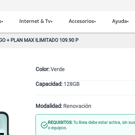
s
Internet & Tv
Accesorios
Ayuda
O + PLAN MAX ILIMITADO 109.90 P
Color:
Verde
Capacidad:
128GB
Verde
128GB
Modalidad:
Renovación
REQUISITOS:
Tu línea debe estar activa, sin s
Línea Nueva
Portabilidad
o equipos.