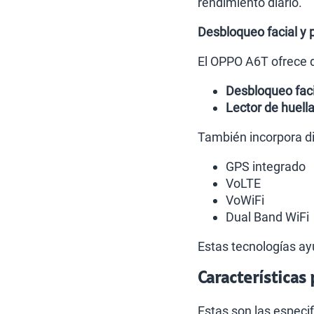
rendimiento diario.
Desbloqueo facial y p
El OPPO A6T ofrece 
Desbloqueo faci
Lector de huella
También incorpora di
GPS integrado
VoLTE
VoWiFi
Dual Band WiFi
Estas tecnologías ay
Características
Estas son las espec