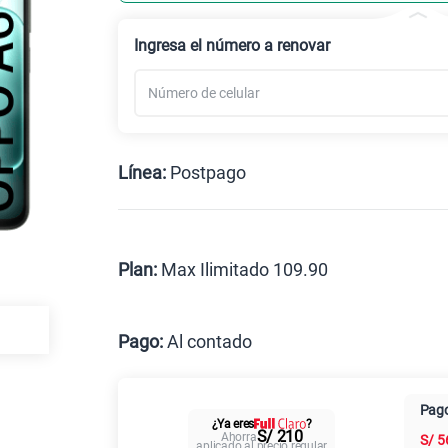
Celular liberado
Ingresa el número a renovar
Línea:
Postpago
Postpago
Prepago
Plan:
Max Ilimitado 109.90
Max
Pago:
Al contado
Al contado
Cuotas Cl
Pago
¿Ya eres
?
Paga solo
S/ 210
Ahorra
S/
5
aplicado al precio regular