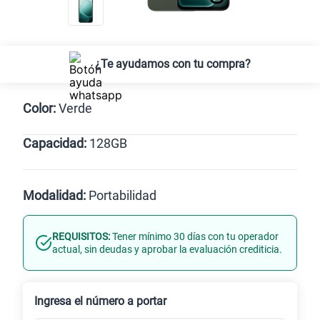
¿Te ayudamos con tu compra?
Color:
Verde
Capacidad:
128GB
Verde
128GB
Modalidad:
Portabilidad
REQUISITOS:
Tener mínimo 30 días con tu operador
Línea Nueva
Portabilidad
actual, sin deudas y aprobar la evaluación crediticia.
Renovación
Celular liberado
Ingresa el número a portar