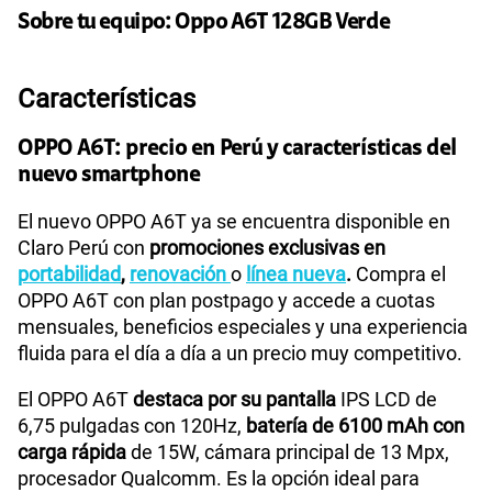
155 GB
en alta velocidad
Sobre tu equipo:
Oppo
A6T 128GB Verde
S/
95.90
Paga solo
Características
OPPO A6T: precio en Perú y características del
Ver más planes
nuevo smartphone
El nuevo OPPO A6T ya se encuentra disponible en
Claro Perú con
promociones exclusivas en
portabilidad
,
renovación
o
línea nueva
.
Compra el
OPPO A6T con plan postpago y accede a cuotas
mensuales, beneficios especiales y una experiencia
fluida para el día a día a un precio muy competitivo.
El OPPO A6T
destaca por su pantalla
IPS LCD de
6,75 pulgadas con 120Hz,
batería de 6100 mAh con
carga rápida
de 15W, cámara principal de 13 Mpx,
procesador Qualcomm. Es la opción ideal para