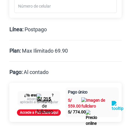
Línea:
Postpago
Postpago
Prepago
Plan:
Max Ilimitado 69.90
Max
Max Ilimitado
Pago:
Al contado
Paga en
125GB
en alta velocidad
Pago único
Al contado
Cuotas Claro
cuotas sin
¿Ya eres
?
S/
79.90
S/ 215
Ahorra
S/
intereses
aplicado al precio regular
559.00
S/
774.00
Accede a Full Claro aquí
Paga solo