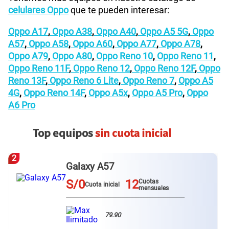
celulares Oppo
que te pueden interesar:
Oppo A17
,
Oppo A38
,
Oppo A40
,
Oppo A5 5G
,
Oppo
A57
,
Oppo A58
,
Oppo A60
,
Oppo A77
,
Oppo A78
,
Oppo A79
,
Oppo A80
,
Oppo Reno 10
,
Oppo Reno 11
,
Oppo Reno 11F
,
Oppo Reno 12
,
Oppo Reno 12F
,
Oppo
Reno 13F
,
Oppo Reno 6 Lite
,
Oppo Reno 7
,
Oppo A5
4G
,
Oppo Reno 14F
,
Oppo A5x
,
Oppo A5 Pro
,
Oppo
A6 Pro
Top equipos
sin cuota inicial
3
Redmi Note 15 pro plus
S/0
12
Cuotas
Cuota inicial
mensuales
79.90