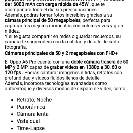
de
:
6000 mAh con carga rápida de 45W
, que te
acompañará todo el día sin preocupaciones.
Además, podrás tomar fotos increíbles gracias a su
185GB
en alta velocidad
cámara principal de 50 megapíxeles
, perfecta para
S/
189.90
capturar tus mejores momentos con colores vivos y gran
nitidez.
Y si te gusta compartir en redes o guardar recuerdos, su
Paga solo
cámara te sorprenderá con la calidad y detalle de cada
fotografía.
Cámaras principales de 50 y 2 megapixeles con FHD+
200GB
en alta velocidad
El Oppo A6 Pro cuenta con una
doble cámara trasera de 50
S/
289.90
MP y 2 MP
, capaz de
grabar videos en 1080p a 30, 60 o
120 fps .
Podrás capturar imágenes nítidas, retratos con
profundidad y videos fluidos llenos de detalle.
Paga solo
Además, incorpora tecnologías avanzadas como
autoenfoque y diversos modos de disparo de video, como:
Ver menos planes
Retrato, Noche
Panorámica
Cámara lenta
Vista dual
Time-Lapse