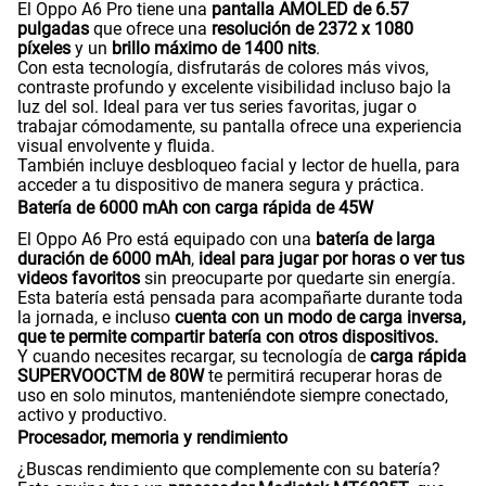
El Oppo A6 Pro tiene una
pantalla AMOLED de 6.57
pulgadas
que ofrece una
resolución de 2372 x 1080
píxeles
y un
brillo máximo de 1400 nits
.
Con esta tecnología, disfrutarás de colores más vivos,
contraste profundo y excelente visibilidad incluso bajo la
luz del sol. Ideal para ver tus series favoritas, jugar o
trabajar cómodamente, su pantalla ofrece una experiencia
visual envolvente y fluida.
También incluye desbloqueo facial y lector de huella, para
acceder a tu dispositivo de manera segura y práctica.
Batería de 6000 mAh con carga rápida de 45W
El Oppo A6 Pro está equipado con una
batería de larga
duración de 6000 mAh
,
ideal para jugar por horas o ver tus
videos favoritos
sin preocuparte por quedarte sin energía.
Esta batería está pensada para acompañarte durante toda
la jornada, e incluso
cuenta con un modo de carga inversa,
que te permite compartir batería con otros dispositivos.
Y cuando necesites recargar, su tecnología de
carga rápida
SUPERVOOCTM de 80W
te permitirá recuperar horas de
uso en solo minutos, manteniéndote siempre conectado,
activo y productivo.
Procesador, memoria y rendimiento
¿Buscas rendimiento que complemente con su batería?