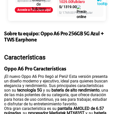
aplicado al precio regular
1029.00
S/
1319.00
Paga solo
Accede a Full Claro aquí
S/
1769.00
Precio regular
155 GB
en alta velocidad
S/
95.90
Sobre tu equipo:
Oppo
A6 Pro 256GB 5G Azul +
TWS Earphone
Paga solo
Características
110GB
en alta velocidad
S/
69.90
Oppo A6 Pro Características
¡El nuevo Oppo A6 Pro llegó al Perú! Esta versión presenta
Paga solo
un diseño moderno y ejecutivo, ideal para quienes buscan
elegancia y rendimiento. Sus principales características
son su
tecnología 5G
y su
batería de alto rendimiento
, una
175GB
en alta velocidad
de las más potentes de su categoría, que ofrece duración
S/
159.90
para horas de uso continuo, ya sea para trabajar, estudiar
o disfrutar de tu entretenimiento favorito.
Otra gran característica es su
pantalla AMOLED de 6.57
pulgadas
, su
procesador Mediatek MT6835T
y su
batería
Paga solo