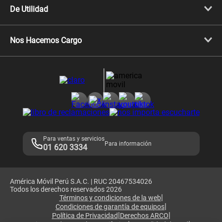
Celulares iPhone
De Utilidad
Celulares Samsung
Celulares Xiaomi
Libera tu equipo móvil
Celulares Honor
Llamada por llamada
Celulares Motorola
Nos Hacemos Cargo
Comprobantes electrónicos
Velocidad de internet
Devoluciones por interrupciones
Consultas en línea
Atención de reclamos
Samsung A57
Consulta de reclamos
Consulta de IMEI
Adquirientes iPhone 6, 6S y SE
Hablando Claro
Mensaje de Seguridad
Samsung S25 Ultra
Consideraciones
Términos y Condiciones de Tienda Claro
Libro de Reclamaciones
Legales de marketplace
Para ventas y servicios
Para información
01 620 3334
América Móvil Perú S.A.C. | RUC 20467534026
Todos los derechos reservados 2026
|
Términos y condiciones de la web
|
Condiciones de garantía de equipos
|
|
Política de Privacidad
Derechos ARCO