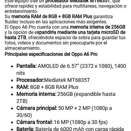
Este equipo trae un
procesador Mediatek MT6835T
, que
ofrece rapidez y estabilidad para multitareas, navegación o
entretenimiento.
Su
memoria RAM de 8GB + 8GB RAM Plus
garantiza
fluidez incluso en las aplicaciones más exigentes.
El Oppo A6 Pro cuenta con una
memoria interna de 256GB
y la opción de e
xpandirla mediante una tarjeta microSD de
hasta 2TB
, ofreciéndote espacio de sobra para guardar tus
fotos, videos y documentos sin preocuparte por el
almacenamiento.
Principales especificaciones del Oppo A6 Pro
Pantalla:
AMOLED de 6.57” (2372 x 1080), 1400
nits
Procesador:
Mediatek MT6835T
RAM:
8GB + 8GB RAM Plus
Memoria interna:
256GB (expandible hasta
2TB)
Cámara principal:
50 MP + 2 MP (1080p a
30/60)
Cámara frontal:
16 MP (1080p a 30 fps)
Batería:
Batería de 6000 mAh con carga rápida