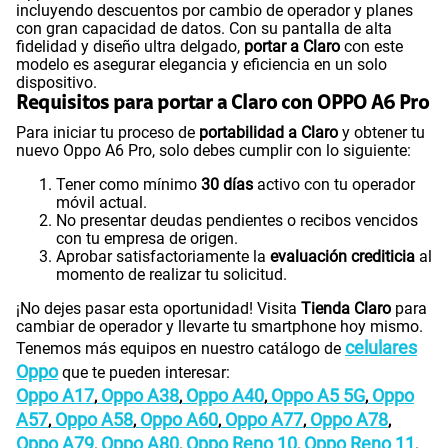
incluyendo descuentos por cambio de operador y planes
con gran capacidad de datos. Con su pantalla de alta
fidelidad y diseño ultra delgado,
portar a Claro
con este
modelo es asegurar elegancia y eficiencia en un solo
dispositivo.
Requisitos para portar a Claro con OPPO A6 Pro
Para iniciar tu proceso de
portabilidad a Claro
y obtener tu
nuevo Oppo A6 Pro, solo debes cumplir con lo siguiente:
Tener como mínimo
30 días
activo con tu operador
móvil actual.
No presentar deudas pendientes o recibos vencidos
con tu empresa de origen.
Aprobar satisfactoriamente la
evaluación crediticia
al
momento de realizar tu solicitud.
¡No dejes pasar esta oportunidad! Visita
Tienda Claro
para
cambiar de operador y llevarte tu smartphone hoy mismo.
celulares
Tenemos más equipos en nuestro catálogo de
Oppo
que te pueden interesar:
Oppo A17
Oppo A38
Oppo A40
Oppo A5 5G
Oppo
,
,
,
,
A57
Oppo A58
Oppo A60
Oppo A77
Oppo A78
,
,
,
,
,
Oppo A79
Oppo A80
Oppo Reno 10
Oppo Reno 11
,
,
,
,