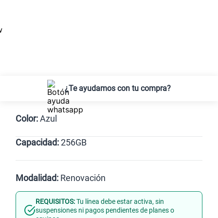
¿Te ayudamos con tu compra?
Color:
Azul
Capacidad:
256GB
Azul
256GB
Modalidad:
Renovación
REQUISITOS:
Tu línea debe estar activa, sin
Línea Nueva
Portabilidad
suspensiones ni pagos pendientes de planes o