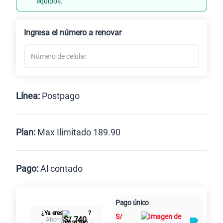
equipos.
Renovación
Celular liberado
Ingresa el número a renovar
Línea:
Postpago
Postpago
Prepago
Plan:
Max Ilimitado 189.90
Max
Max Ilimitado
Pago:
Al contado
Paga en
125GB
en alta velocidad
Pago único
Al contado
Cuotas Claro
cuotas sin
S/
79.90
¿Ya eres
?
S/
intereses
S/ 740
Ahorra