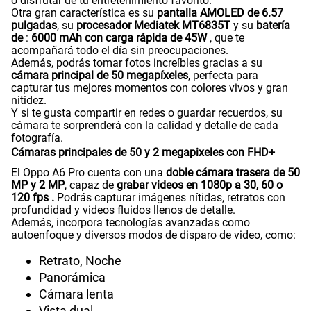
o disfrutar de tu entretenimiento favorito.
Otra gran característica es su
pantalla AMOLED de 6.57
pulgadas
, su
procesador Mediatek MT6835T
y su
batería
de
:
6000 mAh con carga rápida de 45W
, que te
acompañará todo el día sin preocupaciones.
Además, podrás tomar fotos increíbles gracias a su
cámara principal de 50 megapíxeles
, perfecta para
capturar tus mejores momentos con colores vivos y gran
nitidez.
Y si te gusta compartir en redes o guardar recuerdos, su
cámara te sorprenderá con la calidad y detalle de cada
fotografía.
Cámaras principales de 50 y 2 megapixeles con FHD+
El Oppo A6 Pro cuenta con una
doble cámara trasera de 50
MP y 2 MP
, capaz de
grabar videos en 1080p a 30, 60 o
120 fps .
Podrás capturar imágenes nítidas, retratos con
profundidad y videos fluidos llenos de detalle.
Además, incorpora tecnologías avanzadas como
autoenfoque y diversos modos de disparo de video, como:
Retrato, Noche
Panorámica
Cámara lenta
Vista dual