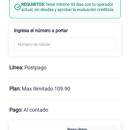
REQUISITOS:
Tener mínimo 30 días con tu operador
Línea Nueva
Portabilidad
actual, sin deudas y aprobar la evaluación crediticia.
Renovación
Celular liberado
Ingresa el número a portar
Línea:
Postpago
Postpago
Prepago
Plan:
Max Ilimitado 109.90
Max
Max Ilimitado
Pago:
Al contado
Paga en
125GB
en alta velocidad
Pago único