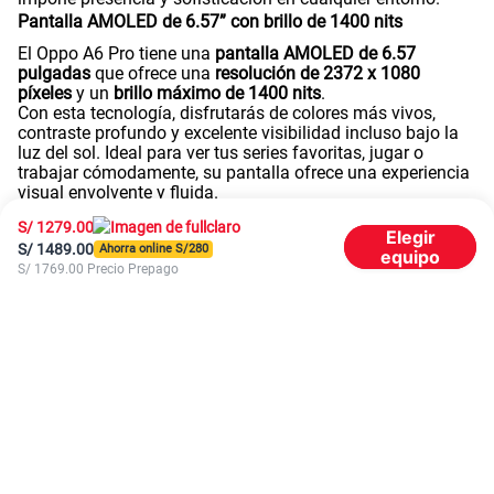
Pantalla AMOLED de 6.57” con brillo de 1400 nits
El Oppo A6 Pro tiene una
pantalla AMOLED de 6.57
pulgadas
que ofrece una
resolución de 2372 x 1080
píxeles
y un
brillo máximo de 1400 nits
.
Con esta tecnología, disfrutarás de colores más vivos,
contraste profundo y excelente visibilidad incluso bajo la
luz del sol. Ideal para ver tus series favoritas, jugar o
trabajar cómodamente, su pantalla ofrece una experiencia
visual envolvente y fluida.
También incluye desbloqueo facial y lector de huella, para
S/
1279.00
acceder a tu dispositivo de manera segura y práctica.
Elegir
S/
1489.00
Ahorra online S/
280
Batería de 6000 mAh con carga rápida de 45W
equipo
S/
1769.00
Precio Prepago
El Oppo A6 Pro está equipado con una
batería de larga
duración de 6000 mAh
,
ideal para jugar por horas o ver tus
videos favoritos
sin preocuparte por quedarte sin energía.
Esta batería está pensada para acompañarte durante toda
la jornada, e incluso
cuenta con un modo de carga inversa,
que te permite compartir batería con otros dispositivos.
Y cuando necesites recargar, su tecnología de
carga rápida
SUPERVOOCTM de 80W
te permitirá recuperar horas de
uso en solo minutos, manteniéndote siempre conectado,
activo y productivo.
Procesador, memoria y rendimiento