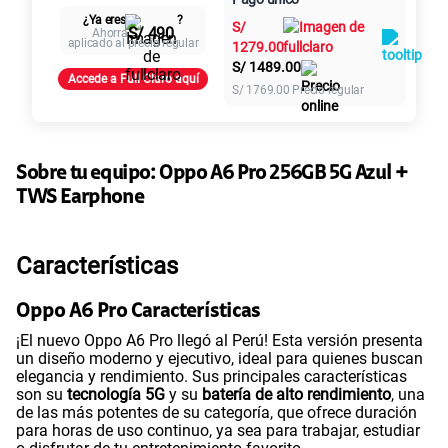
Al contado
Cuotas Claro
cuotas sin
S/
79.90
¿Ya eres
?
S/
intereses
S/ 490
Ahorra
aplicado al precio regular
1279.00
S/
1489.00
Paga solo
Accede a Full Claro aquí
S/
1769.00
Precio regular
Ver más planes
Sobre tu equipo:
Oppo
A6 Pro 256GB 5G Azul +
TWS Earphone
Características
Oppo A6 Pro Características
¡El nuevo Oppo A6 Pro llegó al Perú! Esta versión presenta
un diseño moderno y ejecutivo, ideal para quienes buscan
elegancia y rendimiento. Sus principales características
son su
tecnología 5G
y su
batería de alto rendimiento
, una
de las más potentes de su categoría, que ofrece duración
para horas de uso continuo, ya sea para trabajar, estudiar