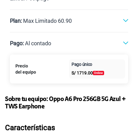
Renovación
Celular liberado
Postpago
Prepago
Plan:
Max Limitado 60.90
Max
Max Ilimitado
Pago:
Al contado
Paga en
Pago único
Precio
25GB
en alta velocidad
Al contado
Cuotas Claro
cuotas sin
S/
29.90
del equipo
S/
1719.00
Paga solo
intereses
45GB
en alta velocidad
S/
49.90
Sobre tu equipo:
Paga solo
Oppo
A6 Pro 256GB 5G Azul +
TWS Earphone
30GB
en alta velocidad
S/
39.90
Paga solo
Características