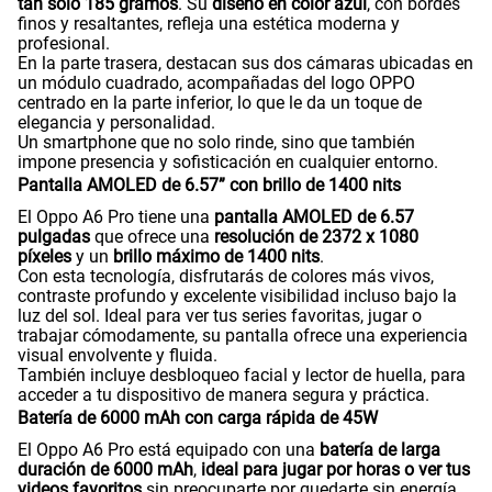
tan solo 185 gramos
. Su
diseño en color azul
, con bordes
finos y resaltantes, refleja una estética moderna y
profesional.
En la parte trasera, destacan sus dos cámaras ubicadas en
un módulo cuadrado, acompañadas del logo OPPO
centrado en la parte inferior, lo que le da un toque de
elegancia y personalidad.
Un smartphone que no solo rinde, sino que también
impone presencia y sofisticación en cualquier entorno.
Pantalla AMOLED de 6.57” con brillo de 1400 nits
El Oppo A6 Pro tiene una
pantalla AMOLED de 6.57
pulgadas
que ofrece una
resolución de 2372 x 1080
píxeles
y un
brillo máximo de 1400 nits
.
Con esta tecnología, disfrutarás de colores más vivos,
contraste profundo y excelente visibilidad incluso bajo la
luz del sol. Ideal para ver tus series favoritas, jugar o
trabajar cómodamente, su pantalla ofrece una experiencia
visual envolvente y fluida.
También incluye desbloqueo facial y lector de huella, para
acceder a tu dispositivo de manera segura y práctica.
Batería de 6000 mAh con carga rápida de 45W
El Oppo A6 Pro está equipado con una
batería de larga
duración de 6000 mAh
,
ideal para jugar por horas o ver tus
videos favoritos
sin preocuparte por quedarte sin energía.