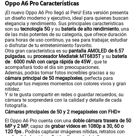
60GB
en alta velocidad
Oppo A6 Pro Características
S/
56.90
Paga solo
¡El nuevo Oppo A6 Pro llegó al Perú! Esta versión presenta
un diseño moderno y ejecutivo, ideal para quienes buscan
elegancia y rendimiento. Sus principales características
75 GB
en alta velocidad
son su
tecnología 5G
y su
batería de alto rendimiento
, una
S/
60.90
de las más potentes de su categoría, que ofrece duración
Paga solo
para horas de uso continuo, ya sea para trabajar, estudiar
o disfrutar de tu entretenimiento favorito.
Otra gran característica es su
pantalla AMOLED de 6.57
Ver menos planes
pulgadas
, su
procesador Mediatek MT6835T
y su
batería
de
:
6000 mAh con carga rápida de 45W
, que te
acompañará todo el día sin preocupaciones.
Además, podrás tomar fotos increíbles gracias a su
cámara principal de 50 megapíxeles
, perfecta para
capturar tus mejores momentos con colores vivos y gran
nitidez.
Y si te gusta compartir en redes o guardar recuerdos, su
cámara te sorprenderá con la calidad y detalle de cada
fotografía.
Cámaras principales de 50 y 2 megapixeles con FHD+
El Oppo A6 Pro cuenta con una
doble cámara trasera de 50
MP y 2 MP
, capaz de
grabar videos en 1080p a 30, 60 o
120 fps .
Podrás capturar imágenes nítidas, retratos con