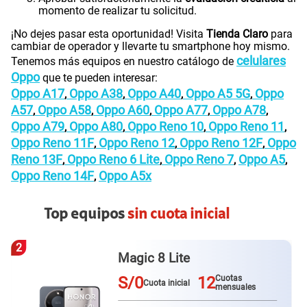
momento de realizar tu solicitud.
¡No dejes pasar esta oportunidad! Visita
Tienda Claro
para
cambiar de operador y llevarte tu smartphone hoy mismo.
celulares
Tenemos más equipos en nuestro catálogo de
Oppo
que te pueden interesar:
Oppo A17
Oppo A38
Oppo A40
Oppo A5 5G
Oppo
,
,
,
,
A57
Oppo A58
Oppo A60
Oppo A77
Oppo A78
,
,
,
,
,
Oppo A79
Oppo A80
Oppo Reno 10
Oppo Reno 11
,
,
,
,
Oppo Reno 11F
Oppo Reno 12
Oppo Reno 12F
Oppo
,
,
,
Reno 13F
Oppo Reno 6 Lite
Oppo Reno 7
Oppo A5
,
,
,
,
Oppo Reno 14F
Oppo A5x
,
Top equipos
sin cuota inicial
3
Magic 8 Lite
S/0
12
Cuotas
Cuota inicial
mensuales