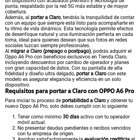
un dispositivo con acabados premium y tecnología de
punta, respaldado por la red 5G más estable y de mayor
cobertura.
Además, al
portar a Claro
, tendrás la tranquilidad de contar
con un equipo que siempre está listo para acompañarte en
tu ritmo de vida dinámico. Esta tecnología permite efectos
de desenfoque natural y una iluminación perfecta en cada
toma, ideal para quienes desean que sus fotos en redes
sociales luzcan siempre profesionales.
Al
migrar a Claro (prepago o postpago)
, podrás adquirir el
Oppo A6 Pro con beneficios exclusivos en Tienda Claro,
incluyendo descuentos por cambio de operador y planes
con gran capacidad de datos. Con su pantalla de alta
fidelidad y diseño ultra delgado,
portar a Claro
con este
modelo es asegurar elegancia y eficiencia en un solo
dispositivo.
Requisitos para portar a Claro con OPPO A6 Pro
Para iniciar tu proceso de
portabilidad a Claro
y obtener tu
nuevo Oppo A6 Pro, solo debes cumplir con lo siguiente:
Tener como mínimo
30 días
activo con tu operador
móvil actual.
No presentar deudas pendientes o recibos vencidos
con tu empresa de origen.
Aprobar satisfactoriamente la
evaluación crediticia
al