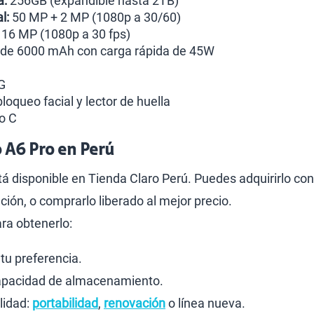
a:
256GB (expandible hasta 2TB)
l:
50 MP + 2 MP (1080p a 30/60)
16 MP (1080p a 30 fps)
 de 6000 mAh con carga rápida de 45W
G
oqueo facial y lector de huella
o C
 A6 Pro en Perú
tá disponible en Tienda Claro Perú. Puedes adquirirlo co
ción, o comprarlo liberado al mejor precio.
ra obtenerlo:
 tu preferencia.
capacidad de almacenamiento.
lidad:
portabilidad
,
renovación
o línea nueva.