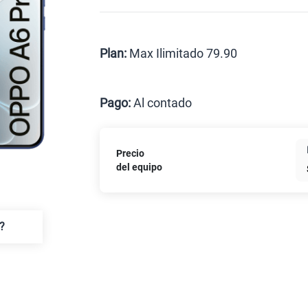
Celular liberado
Postpago
Prepago
Plan:
Max Ilimitado 79.90
Max
Pago:
Al contado
Al contado
Cuotas
Precio
Paga solo
del equipo
Paga solo
?
Ver más