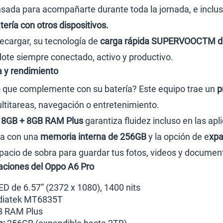
nsada para acompañarte durante toda la jornada, e inclu
ería con otros dispositivos.
ecargar, su tecnología de
carga rápida SUPERVOOCTM 
te siempre conectado, activo y productivo.
 y rendimiento
 que complemente con su batería? Este equipo trae un
p
ultitareas, navegación o entretenimiento.
8GB + 8GB RAM Plus
garantiza fluidez incluso en las ap
ta con una
memoria interna de 256GB
y la opción de e
xpa
spacio de sobra para guardar tus fotos, videos y docume
caciones del Oppo A6 Pro
 de 6.57” (2372 x 1080), 1400 nits
iatek MT6835T
B RAM Plus