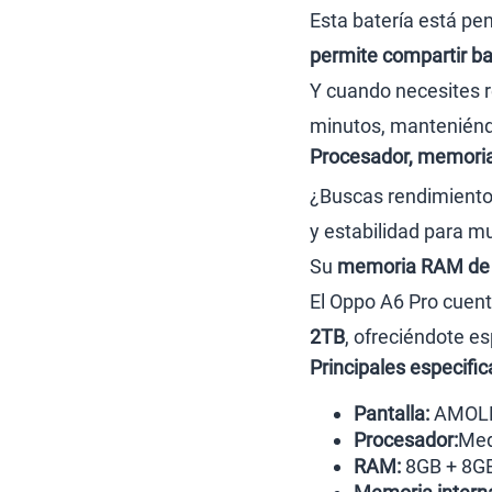
Esta batería está pe
permite compartir bat
Y cuando necesites r
minutos, manteniéndo
Procesador, memoria
¿Buscas rendimiento
y estabilidad para m
Su
memoria RAM de 
El Oppo A6 Pro cuen
2TB
, ofreciéndote e
Principales especifi
Pantalla:
AMOLED
Procesador:
Med
RAM:
8GB + 8G