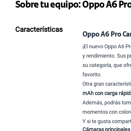
Sobre tu equipo:
Oppo
A6 Pr
Características
Oppo A6 Pro Car
¡El nuevo Oppo A6 Pr
y rendimiento. Sus p
su categoría, que ofr
favorito.
Otra gran característ
mAh con carga rápi
Además, podrás tomar
momentos con colores
Y si te gusta compart
Cámaras principales