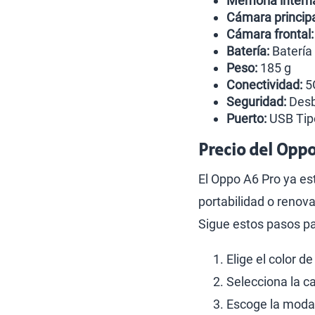
Memoria intern
Cámara principa
Cámara frontal:
Batería:
Batería
Peso:
185 g
Conectividad:
5
Seguridad:
Desbl
Puerto:
USB Tip
Precio del Oppo
El Oppo A6 Pro ya es
portabilidad o renova
Sigue estos pasos pa
Elige el color de
Selecciona la 
Escoge la moda