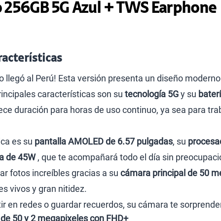
o 256GB 5G Azul + TWS Earphone
acterísticas
o llegó al Perú! Esta versión presenta un diseño moderno
rincipales características son su
tecnología 5G
y su
bater
ece duración para horas de uso continuo, ya sea para trab
ica es su
pantalla AMOLED de 6.57 pulgadas
, su
procesa
da de 45W
, que te acompañará todo el día sin preocupaci
 fotos increíbles gracias a su
cámara principal de 50 m
 vivos y gran nitidez.
ir en redes o guardar recuerdos, su cámara te sorprenderá
 de 50 y 2 megapixeles con FHD+