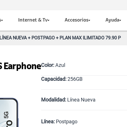
s
Internet & Tv
Accesorios
Ayuda
LÍNEA NUEVA + POSTPAGO + PLAN MAX ILIMITADO 79.90 P
Color:
Azul
S Earphone
Capacidad:
256GB
Azul
256GB
Modalidad:
Línea Nueva
Línea Nueva
Portabilidad
Línea:
Postpago