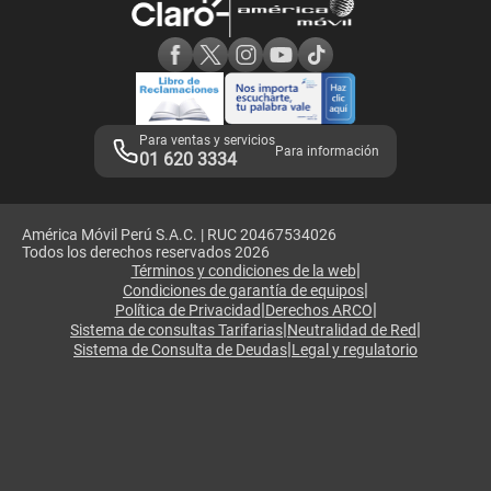
Consulta de reclamos
Consulta de IMEI
Adquirientes iPhone 6, 6S y SE
Hablando Claro
Mensaje de Seguridad
Samsung S25 Ultra
Consideraciones
Términos y Condiciones de Tienda Claro
Libro de Reclamaciones
Legales de marketplace
Para ventas y servicios
Para información
01 620 3334
América Móvil Perú S.A.C. | RUC 20467534026
Todos los derechos reservados 2026
|
Términos y condiciones de la web
|
Condiciones de garantía de equipos
|
|
Política de Privacidad
Derechos ARCO
|
|
Sistema de consultas Tarifarias
Neutralidad de Red
|
Sistema de Consulta de Deudas
Legal y regulatorio