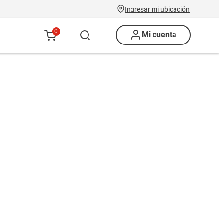
Ingresar mi ubicación
0
Mi cuenta