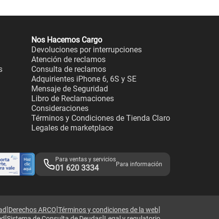
Nos Hacemos Cargo
Devoluciones por interrupciones
Atención de reclamos
s
Consulta de reclamos
Adquirientes iPhone 6, 6S y SE
Mensaje de Seguridad
Libro de Reclamaciones
Consideraciones
Términos y Condiciones de Tienda Claro
Legales de marketplace
Para ventas y servicios
Para información
01 620 3334
|
|
|
dad
Derechos ARCO
Términos y condiciones de la web
|
|
ed
Sistema de Consulta de Deudas
Legal y regulatorio