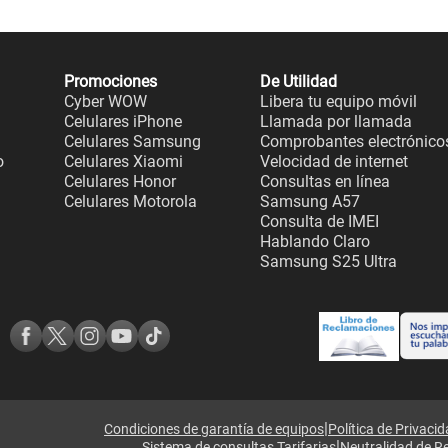
Promociones
De Utilidad
Cyber WOW
Libera tu equipo móvil
Celulares iPhone
Llamada por llamada
Celulares Samsung
Comprobantes electrónico
o
Celulares Xiaomi
Velocidad de internet
Celulares Honor
Consultas en línea
Celulares Motorola
Samsung A57
Consulta de IMEI
Hablando Claro
Samsung S25 Ultra
|
Condiciones de garantía de equipos
Política de Privaci
|
Sistema de consultas Tarifarias
Neutralidad de R