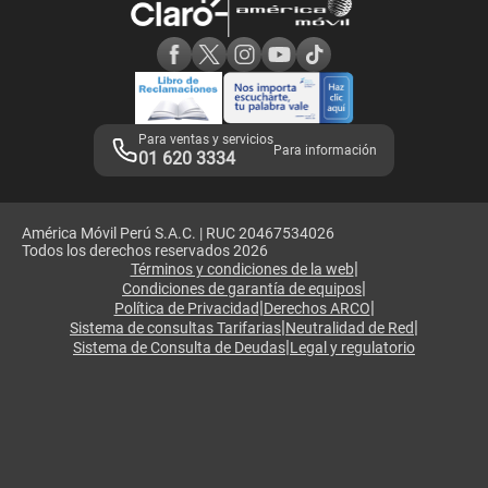
Consulta de reclamos
Consulta de IMEI
Adquirientes iPhone 6, 6S y SE
Hablando Claro
Mensaje de Seguridad
Samsung S25 Ultra
Consideraciones
Términos y Condiciones de Tienda Claro
Libro de Reclamaciones
Legales de marketplace
Para ventas y servicios
Para información
01 620 3334
América Móvil Perú S.A.C. | RUC 20467534026
Todos los derechos reservados 2026
|
Términos y condiciones de la web
|
Condiciones de garantía de equipos
|
|
Política de Privacidad
Derechos ARCO
|
|
Sistema de consultas Tarifarias
Neutralidad de Red
|
Sistema de Consulta de Deudas
Legal y regulatorio