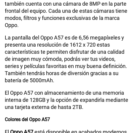
también cuenta con una cámara de 8MP en la parte
frontal del equipo. Cada una de estas cámaras tiene
WiFI
Si
modos, filtros y funciones exclusivas de la marca
Oppo.
Peso
175g
La pantalla del Oppo A57 es de 6,56 megapíxeles y
presenta una resolución de 1612 x 720 estas
características te permiten disfrutar de una calidad
Bluetooth
Si
de imagen muy cómoda, podrás ver tus videos,
series y películas favoritas en muy buena definición.
También tendrás horas de diversión gracias a su
batería de 5000mAh.
Cámara de fotos Principal
13M AF + 2M FF
El Oppo A57 con almacenamiento de una memoria
interna de 128GB y la opción de expandirla mediante
Cámara de fotos Frontal
8MP
una tarjeta externa de hasta 2TB.
Colores del Oppo A57
Radio FM
Si
El
Oppo A57
está disponible en acabados modernos