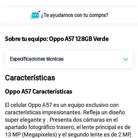
¿Te ayudamos con tu compra?
Sobre tu equipo:
Oppo
A57 128GB Verde
Especificaciones técnicas
Características
Sistema operativo
Android (12)
Oppo A57 Características
Procesador
Mediatek MT6765
El celular Oppo A57 es un equipo exclusivo con
características impresionantes. Refleja un diseño
super elegante y . Presenta dos cámaras en el
apartado fotográfico trasero, el lente principal es de
Tamaño de Pantalla
6,56"
13 MP (Megapixeles) y el segundo lente es de 2 MP,