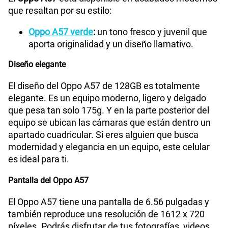
que resaltan por su estilo:
Grabadora de Voz
Si
Oppo A57 verde
:
un tono fresco y juvenil que
aporta originalidad y un diseño llamativo.
Diseño elegante
Tipo de Batería
Li-Po 5000 mAh
El diseño del Oppo A57 de 128GB es totalmente
elegante. Es un equipo moderno, ligero y delgado
Capacidad Memoria Externa
2TB
que pesa tan solo 175g. Y en la parte posterior del
equipo se ubican las cámaras que están dentro un
apartado cuadricular. Si eres alguien que busca
modernidad y elegancia en un equipo, este celular
Capacidad Memoria Interna
128GB
es ideal para ti.
Pantalla del Oppo A57
Capacidad Memoria RAM
4GB
El Oppo A57 tiene una pantalla de 6.56 pulgadas y
también reproduce una resolución de 1612 x 720
GPS
Si
píxeles. Podrás disfrutar de tus fotografías, videos,