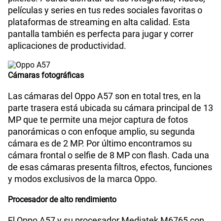
películas y series en tus redes sociales favoritas o
plataformas de streaming en alta calidad. Esta
pantalla también es perfecta para jugar y correr
Reconocimiento Facial
Si
aplicaciones de productividad.
Lector de Huella
Si
Cámaras fotográficas
Las cámaras del Oppo A57 son en total tres, en la
parte trasera está ubicada su cámara principal de 13
Modelo
CPH2387
MP que te permite una mejor captura de fotos
panorámicas o con enfoque amplio, su segunda
cámara es de 2 MP. Por último encontramos su
Dimensión
163.74mm*75.03mm*7.99mm
cámara frontal o selfie de 8 MP con flash. Cada una
de esas cámaras presenta filtros, efectos, funciones
y modos exclusivos de la marca Oppo.
Carga rápida
Si
Procesador de alto rendimiento
El Oppo A57 y su procesador Mediatek M6765 con