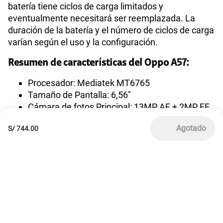
batería tiene ciclos de carga limitados y
eventualmente necesitará ser reemplazada. La
duración de la batería y el número de ciclos de carga
varían según el uso y la configuración.
Resumen de características del Oppo A57:
Procesador: Mediatek MT6765
Tamaño de Pantalla: 6,56"
Cámara de fotos Principal: 13MP AF + 2MP FF
Cámara de fotos Frontal: 8MP
Agotado
S/
744.00
Tipo de Batería: Li-Po 5000 mAh
Capacidad Memoria Externa: 2TB
Capacidad Memoria Interna: 128GB
Capacidad Memoria RAM: 4GB
Reconocimiento Facial: Sí
Lector de Huella: Sí
Carga rápida: Sí
Oppo A57 Precio único en Tienda Claro