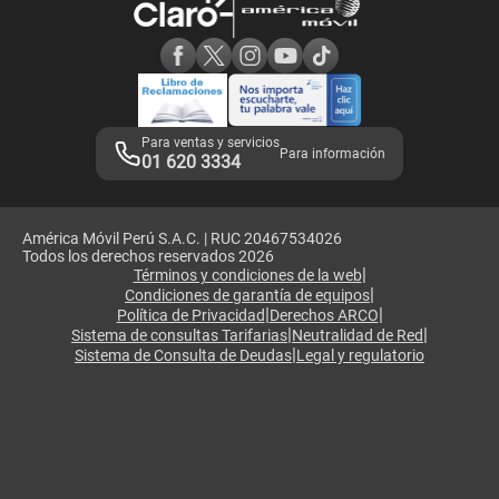
Consulta de reclamos
Consulta de IMEI
Adquirientes iPhone 6, 6S y SE
Hablando Claro
Mensaje de Seguridad
Samsung S25 Ultra
Consideraciones
Términos y Condiciones de Tienda Claro
Libro de Reclamaciones
Legales de marketplace
Para ventas y servicios
Para información
01 620 3334
América Móvil Perú S.A.C. | RUC 20467534026
Todos los derechos reservados 2026
|
Términos y condiciones de la web
|
Condiciones de garantía de equipos
|
|
Política de Privacidad
Derechos ARCO
|
|
Sistema de consultas Tarifarias
Neutralidad de Red
|
Sistema de Consulta de Deudas
Legal y regulatorio