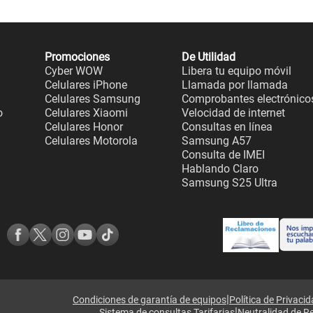
Promociones
De Utilidad
Cyber WOW
Libera tu equipo móvil
Celulares iPhone
Llamada por llamada
Celulares Samsung
Comprobantes electrónico
o
Celulares Xiaomi
Velocidad de internet
Celulares Honor
Consultas en línea
Celulares Motorola
Samsung A57
Consulta de IMEI
Hablando Claro
Samsung S25 Ultra
|
Condiciones de garantía de equipos
Política de Privaci
|
Sistema de consultas Tarifarias
Neutralidad de R