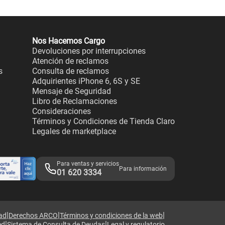
Nos Hacemos Cargo
Devoluciones por interrupciones
Atención de reclamos
s
Consulta de reclamos
Adquirientes iPhone 6, 6S y SE
Mensaje de Seguridad
Libro de Reclamaciones
Consideraciones
Términos y Condiciones de Tienda Claro
Legales de marketplace
Para ventas y servicios
Para información
01 620 3334
|
|
|
dad
Derechos ARCO
Términos y condiciones de la web
|
|
ed
Sistema de Consulta de Deudas
Legal y regulatorio