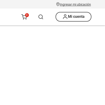
Ingresar mi ubicación
0
Mi cuenta