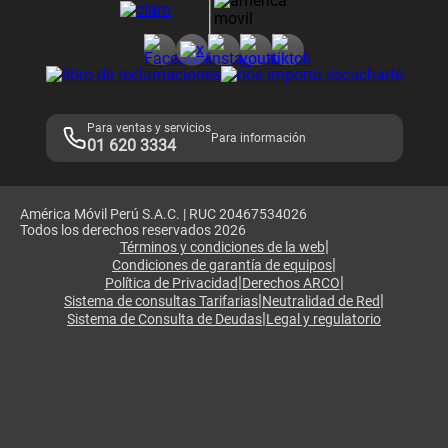
Consulta de reclamos
Consulta de IMEI
Adquirientes iPhone 6, 6S y SE
Hablando Claro
Mensaje de Seguridad
Samsung S25 Ultra
Consideraciones
Términos y Condiciones de Tienda Claro
Libro de Reclamaciones
Legales de marketplace
Para ventas y servicios
Para información
01 620 3334
América Móvil Perú S.A.C. | RUC 20467534026
Todos los derechos reservados 2026
|
Términos y condiciones de la web
|
Condiciones de garantía de equipos
|
|
Política de Privacidad
Derechos ARCO
|
|
Sistema de consultas Tarifarias
Neutralidad de Red
|
Sistema de Consulta de Deudas
Legal y regulatorio