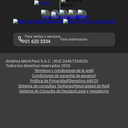
Consulta de reclamos
Consulta de IMEI
Adquirientes iPhone 6, 6S y SE
Hablando Claro
Mensaje de Seguridad
Samsung S25 Ultra
Consideraciones
Términos y Condiciones de Tienda Claro
Libro de Reclamaciones
Legales de marketplace
Para ventas y servicios
Para información
01 620 3334
América Móvil Perú S.A.C. | RUC 20467534026
Todos los derechos reservados 2026
|
Términos y condiciones de la web
|
Condiciones de garantía de equipos
|
|
Política de Privacidad
Derechos ARCO
|
|
Sistema de consultas Tarifarias
Neutralidad de Red
|
Sistema de Consulta de Deudas
Legal y regulatorio