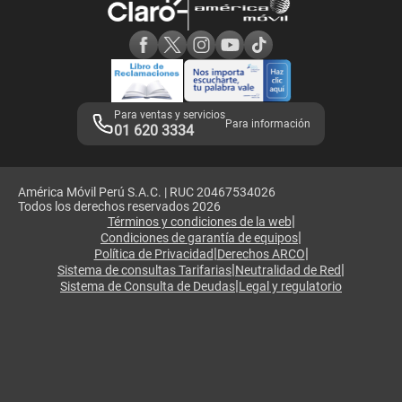
Consulta de reclamos
Consulta de IMEI
Adquirientes iPhone 6, 6S y SE
Hablando Claro
Mensaje de Seguridad
Samsung S25 Ultra
Consideraciones
Términos y Condiciones de Tienda Claro
Libro de Reclamaciones
Legales de marketplace
Para ventas y servicios
Para información
01 620 3334
América Móvil Perú S.A.C. | RUC 20467534026
Todos los derechos reservados 2026
|
Términos y condiciones de la web
|
Condiciones de garantía de equipos
|
|
Política de Privacidad
Derechos ARCO
|
|
Sistema de consultas Tarifarias
Neutralidad de Red
|
Sistema de Consulta de Deudas
Legal y regulatorio