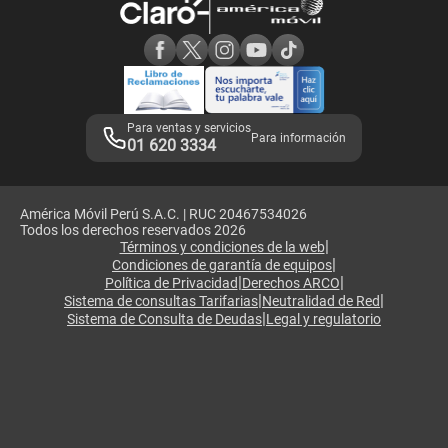
Consulta de reclamos
Consulta de IMEI
Adquirientes iPhone 6, 6S y SE
Hablando Claro
Mensaje de Seguridad
Samsung S25 Ultra
Consideraciones
Términos y Condiciones de Tienda Claro
Libro de Reclamaciones
Legales de marketplace
Para ventas y servicios
Para información
01 620 3334
América Móvil Perú S.A.C. | RUC 20467534026
Todos los derechos reservados 2026
|
Términos y condiciones de la web
|
Condiciones de garantía de equipos
|
|
Política de Privacidad
Derechos ARCO
|
|
Sistema de consultas Tarifarias
Neutralidad de Red
|
Sistema de Consulta de Deudas
Legal y regulatorio