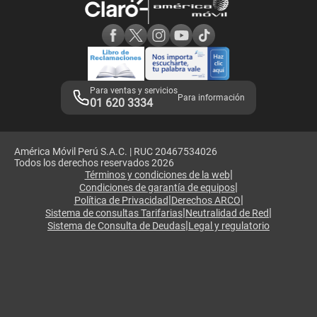
Consulta de reclamos
Consulta de IMEI
Adquirientes iPhone 6, 6S y SE
Hablando Claro
Mensaje de Seguridad
Samsung S25 Ultra
Consideraciones
Términos y Condiciones de Tienda Claro
Libro de Reclamaciones
Legales de marketplace
Para ventas y servicios
Para información
01 620 3334
América Móvil Perú S.A.C. | RUC 20467534026
Todos los derechos reservados 2026
|
Términos y condiciones de la web
|
Condiciones de garantía de equipos
|
|
Política de Privacidad
Derechos ARCO
|
|
Sistema de consultas Tarifarias
Neutralidad de Red
|
Sistema de Consulta de Deudas
Legal y regulatorio