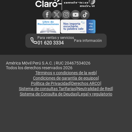
Consulta de reclamos
Consulta de IMEI
Adquirientes iPhone 6, 6S y SE
Hablando Claro
Mensaje de Seguridad
Samsung S25 Ultra
Consideraciones
Términos y Condiciones de Tienda Claro
Libro de Reclamaciones
Legales de marketplace
Para ventas y servicios
Para información
01 620 3334
América Móvil Perú S.A.C. | RUC 20467534026
Todos los derechos reservados 2026
|
Términos y condiciones de la web
|
Condiciones de garantía de equipos
|
|
Política de Privacidad
Derechos ARCO
|
|
Sistema de consultas Tarifarias
Neutralidad de Red
|
Sistema de Consulta de Deudas
Legal y regulatorio