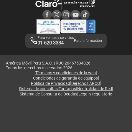
Consulta de reclamos
Consulta de IMEI
Adquirientes iPhone 6, 6S y SE
Hablando Claro
Mensaje de Seguridad
Samsung S25 Ultra
Consideraciones
Términos y Condiciones de Tienda Claro
Libro de Reclamaciones
Legales de marketplace
Para ventas y servicios
Para información
01 620 3334
América Móvil Perú S.A.C. | RUC 20467534026
Todos los derechos reservados 2026
|
Términos y condiciones de la web
|
Condiciones de garantía de equipos
|
|
Política de Privacidad
Derechos ARCO
|
|
Sistema de consultas Tarifarias
Neutralidad de Red
|
Sistema de Consulta de Deudas
Legal y regulatorio