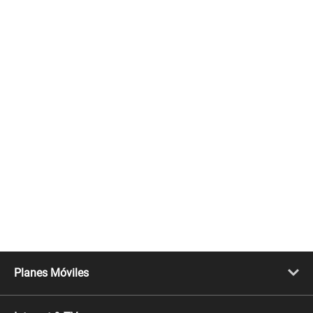
Planes Móviles
Portabilidad
Línea Nueva