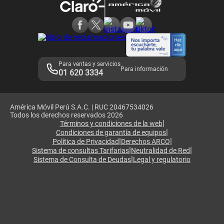
Consulta de reclamos
Consulta de IMEI
Adquirientes iPhone 6, 6S y SE
Hablando Claro
Mensaje de Seguridad
Samsung S25 Ultra
Consideraciones
Términos y Condiciones de Tienda Claro
Libro de Reclamaciones
Legales de marketplace
Para ventas y servicios
Para información
01 620 3334
América Móvil Perú S.A.C. | RUC 20467534026
Todos los derechos reservados 2026
|
Términos y condiciones de la web
|
Condiciones de garantía de equipos
|
|
Política de Privacidad
Derechos ARCO
|
|
Sistema de consultas Tarifarias
Neutralidad de Red
|
Sistema de Consulta de Deudas
Legal y regulatorio