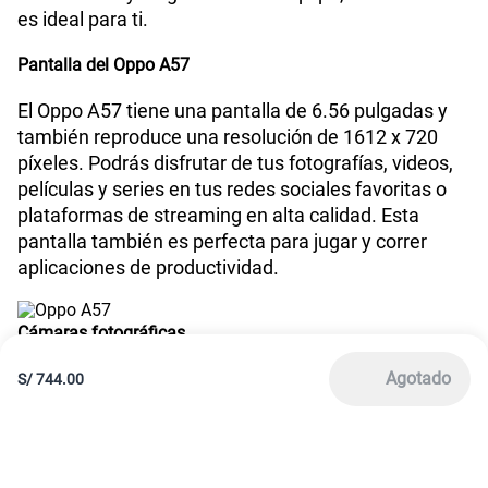
Términos y Condiciones de Tienda Claro
Libro de Reclamaciones
Legales de marketplace
Para ventas y servicios
Para información
01 620 3334
América Móvil Perú S.A.C. | RUC 20467534026
Todos los derechos reservados 2026
|
Términos y condiciones de la web
|
Condiciones de garantía de equipos
|
|
Política de Privacidad
Derechos ARCO
|
|
Sistema de consultas Tarifarias
Neutralidad de Red
|
Sistema de Consulta de Deudas
Legal y regulatorio