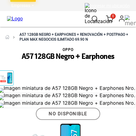
Empresas
Ingresar mi ubicación
0