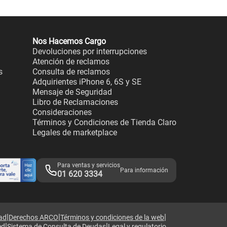
Nos Hacemos Cargo
Devoluciones por interrupciones
Atención de reclamos
s
Consulta de reclamos
Adquirientes iPhone 6, 6S y SE
Mensaje de Seguridad
Libro de Reclamaciones
Consideraciones
Términos y Condiciones de Tienda Claro
Legales de marketplace
Para ventas y servicios
Para información
01 620 3334
|
|
|
dad
Derechos ARCO
Términos y condiciones de la web
|
|
ed
Sistema de Consulta de Deudas
Legal y regulatorio