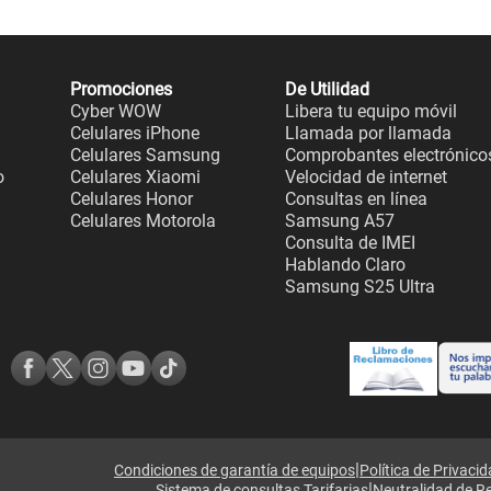
Promociones
De Utilidad
Cyber WOW
Libera tu equipo móvil
Celulares iPhone
Llamada por llamada
Celulares Samsung
Comprobantes electrónico
o
Celulares Xiaomi
Velocidad de internet
Celulares Honor
Consultas en línea
Celulares Motorola
Samsung A57
Consulta de IMEI
Hablando Claro
Samsung S25 Ultra
|
Condiciones de garantía de equipos
Política de Privaci
|
Sistema de consultas Tarifarias
Neutralidad de R