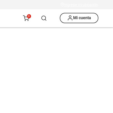
Ingresar mi ubicación
0
Mi cuenta