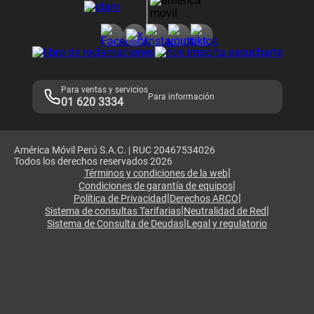
Consulta de reclamos
Consulta de IMEI
Adquirientes iPhone 6, 6S y SE
Hablando Claro
Mensaje de Seguridad
Samsung S25 Ultra
Consideraciones
Términos y Condiciones de Tienda Claro
Libro de Reclamaciones
Legales de marketplace
Para ventas y servicios
Para información
01 620 3334
América Móvil Perú S.A.C. | RUC 20467534026
Todos los derechos reservados 2026
|
Términos y condiciones de la web
|
Condiciones de garantía de equipos
|
|
Política de Privacidad
Derechos ARCO
|
|
Sistema de consultas Tarifarias
Neutralidad de Red
|
Sistema de Consulta de Deudas
Legal y regulatorio